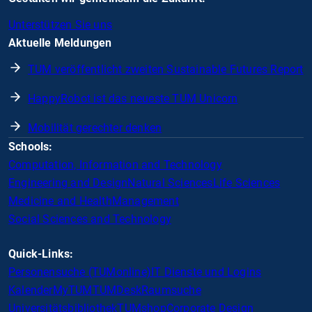
Unterstützen Sie uns
Aktuelle Meldungen
TUM veröffentlicht zweiten Sustainable Futures Report
HappyRobot ist das neueste TUM Unicorn
Mobilität gerechter denken
Schools:
Computation, Information and Technology
Engineering and Design
Natural Sciences
Life Sciences
Medicine and Health
Management
Social Sciences and Technology
Quick-Links:
Personensuche (TUMonline)
IT Dienste und Logins
Kalender
MyTUM
TUMDesk
Raumsuche
Universitätsbibliothek
TUMshop
Corporate Design