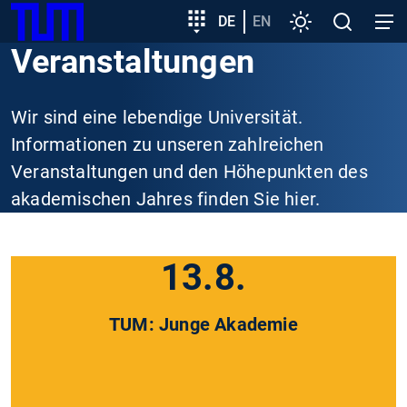
SKIP
Zeige besser passende Version dieser Seite
Zielgruppeneinstieg
DE
EN
Einstellungen
Open
Open
TUM
TO
search
navig
Veranstaltungen
MAIN
Diese Meldung nicht mehr anzeigen
CONTENT
Wir sind eine lebendige Universität.
Informationen zu unseren zahlreichen
Veranstaltungen und den Höhepunkten des
akademischen Jahres finden Sie hier.
13.8.
TUM: Junge Akademie