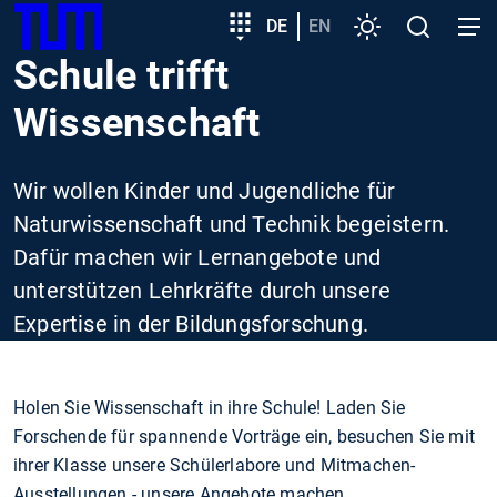
SKIP
Zeige besser passende Version dieser Seite
Zielgruppeneinstieg
DE
EN
Einstellungen
Open
Open
TUM
TO
search
navig
Schule trifft
MAIN
Diese Meldung nicht mehr anzeigen
CONTENT
Wissenschaft
Wir wollen Kinder und Jugendliche für
Naturwissenschaft und Technik begeistern.
Dafür machen wir Lernangebote und
unterstützen Lehrkräfte durch unsere
Expertise in der Bildungsforschung.
Holen Sie Wissenschaft in ihre Schule! Laden Sie
Forschende für spannende Vorträge ein, besuchen Sie mit
ihrer Klasse unsere Schülerlabore und Mitmachen-
Ausstellungen - unsere Angebote machen