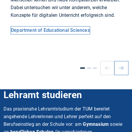
Dabei untersuchen wir unter anderem, welche
Konzepte für digitalen Unterricht erfolgreich sind.
Department of Educational Sciences
Vorheriger
Nächs
Slide
Slide
Lehramt studieren
Das praxisnahe Lehramtstudium der TUM bereitet
angehende Lehrerinnen und Lehrer perfekt auf den
Berufseinstieg an der Schule vor: am
Gymnasium
sowie
an
beruflichen Schulen
(in verschiedenen