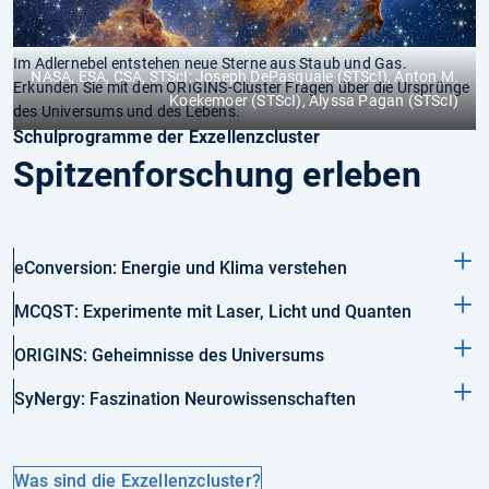
Im Adlernebel entstehen neue Sterne aus Staub und Gas.
NASA, ESA, CSA, STScI; Joseph DePasquale (STScI), Anton M.
Erkunden Sie mit dem ORIGINS-Cluster Fragen über die Ursprünge
Koekemoer (STScI), Alyssa Pagan (STScI)
des Universums und des Lebens.
Schulprogramme der Exzellenzcluster
Spitzenforschung erleben
eConversion: Energie und Klima verstehen
MCQST: Experimente mit Laser, Licht und Quanten
ORIGINS: Geheimnisse des Universums
SyNergy: Faszination Neurowissenschaften
Was sind die Exzellenzcluster?