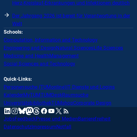
Herz-Kreislauf-Erkrankungen und Infektionen deutlich
Der Jahrgang 2026 ist bereit für Verantwortung in der
Welt
Schools:
Computation, Information and Technology
Engineering and Design
Natural Sciences
Life Sciences
Medicine and Health
Management
Social Sciences and Technology
Quick-Links:
Personensuche (TUMonline)
IT Dienste und Logins
Kalender
MyTUM
TUMDesk
Raumsuche
Universitätsbibliothek
TUMshop
Corporate Design
mastodon
linkedin
instagram
threads
facebook
youtube
x
RSS
bluesky
Jobs
Feedback
Presse und Medien
Barrierefreiheit
Datenschutz
Impressum
Notfall