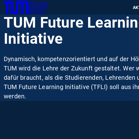
Technische
SKIP
Zeig
AK
Universität
TUM
TO
München
TUM Future Learni
MAIN
CONTENT
Initiative
Dynamisch, kompetenzorientiert und auf der Höh
TUM wird die Lehre der Zukunft gestaltet. Wer 
dafür braucht, als die Studierenden, Lehrenden 
TUM Future Learning Initiative (TFLI) soll aus ih
werden.