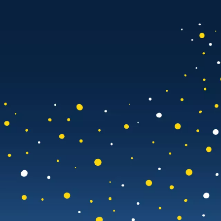
er der TUM Future Learning Ini
einen kraftvollen Anschub geben“ – so hat Präsident Thomas 
n. Dutzende ambitionierte Proposals mit genau diesem Ziel ha
 haben die Jury besonders überzeugt. Sie widmen sich KI-basi