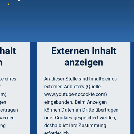
 und dem Kampf gegen
ONTA
TUM.live
halt
Externen Inhalt
n
anzeigen
te eines
An dieser Stelle sind Inhalte eines
:
externen Anbieters (Quelle:
om
)
www.youtube-nocookie.com
)
gen
eingebunden. Beim Anzeigen
bertragen
können Daten an Dritte übertragen
werden,
oder Cookies gespeichert werden,
ung
deshalb ist Ihre Zustimmung
erforderlich.