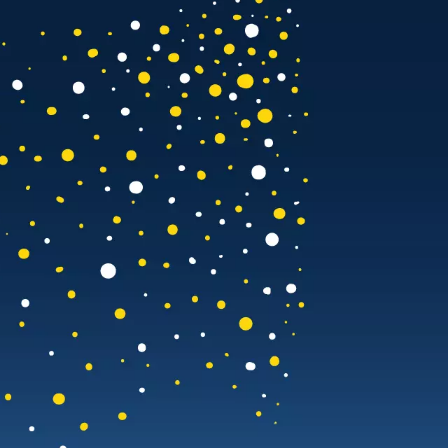
tiative
F. Hofmann die
ben Studierende,
erten Lösungen für