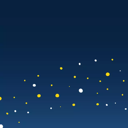
Die Gewinnerinnen und Gewinn
2025
„Vielversprechenden Projekten rund um Studium und Lehre 
Mission der TUM Future Learning Initiative 2025 beschriebe
Lehrende und Alumni der TUM eingereicht. Vier der Projekte