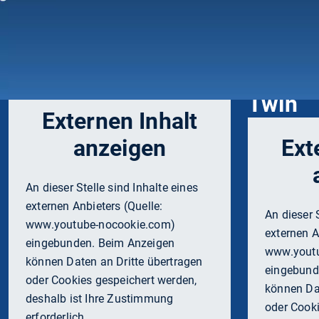
eine bessere Prüfungsvorbereitung und Studienorganisatio
Altersarmut von Frauen schon im Studium. Dank des Freund
MomenTUM
Profess
Twin
Externen Inhalt
anzeigen
Ext
An dieser Stelle sind Inhalte eines
externen Anbieters (Quelle:
An dieser 
www.youtube-nocookie.com
)
externen A
eingebunden. Beim Anzeigen
www.yout
können Daten an Dritte übertragen
eingebund
oder Cookies gespeichert werden,
können Dat
deshalb ist Ihre Zustimmung
oder Cooki
erforderlich.