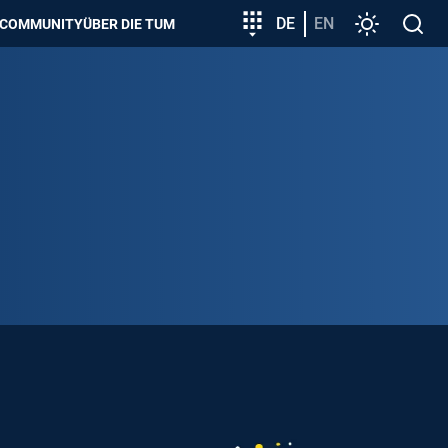
zeigen
Zielgruppeneinstieg
DE
EN
Einstellunge
Open
COMMUNITY
ÜBER DIE TUM
search