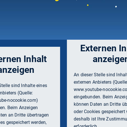
n, der automatischen Aufzeichnung von Lehrveranstaltungen
e der TUM e.V. können diese Projekte nun umgesetzt werden.
or Digital
TUM meets Z
Externen In
ernen Inhalt
anzeige
anzeigen
An dieser Stelle sind Inhal
externen Anbieters (Quelle
Stelle sind Inhalte eines
www.youtube-nocookie.c
nbieters (Quelle:
eingebunden. Beim Anzei
ube-nocookie.com
)
können Daten an Dritte ü
en. Beim Anzeigen
oder Cookies gespeichert 
en an Dritte übertragen
deshalb ist Ihre Zustimm
es gespeichert werden,
erforderlich.