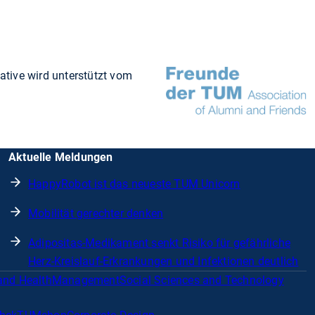
ative wird unterstützt vom
Aktuelle Meldungen
HappyRobot ist das neueste TUM Unicorn
Mobilität gerechter denken
Adipositas-Medikament senkt Risiko für gefährliche
Herz-Kreislauf-Erkrankungen und Infektionen deutlich
and Health
Management
Social Sciences and Technology