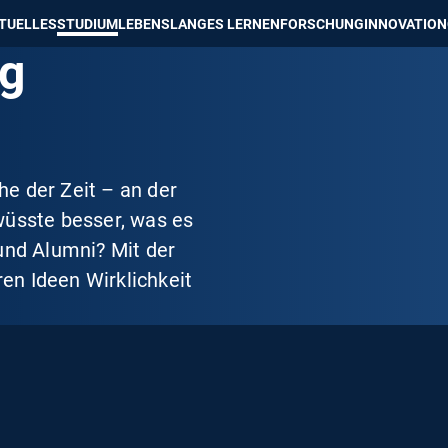
e besser passende Version dieser Seite
Diese Meldung nicht mehr an
TUELLES
STUDIUM
LEBENSLANGES LERNEN
FORSCHUNG
INNOVATION
ng
e der Zeit – an der
wüsste besser, was es
und Alumni? Mit der
ren Ideen Wirklichkeit