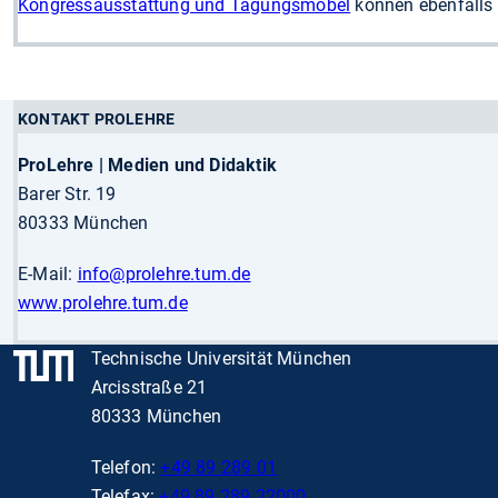
Kongressausstattung und Tagungsmöbel
können ebenfalls 
KONTAKT PROLEHRE
ProLehre | Medien und Didaktik
Barer Str. 19
80333 München
E-Mail:
info
@prolehre.tum.de
www.prolehre.tum.de
Technische Universität München
Arcisstraße 21
80333 München
Telefon:
+49 89 289 01
Telefax:
+49 89 289 22000