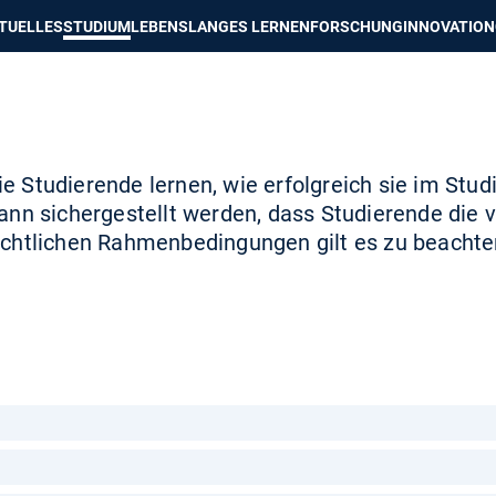
e besser passende Version dieser Seite
Diese Meldung nicht mehr an
TUELLES
STUDIUM
LEBENSLANGES LERNEN
FORSCHUNG
INNOVATION
 Studierende lernen, wie erfolgreich sie im Stud
ann sichergestellt werden, dass Studierende die v
rechtlichen Rahmenbedingungen gilt es zu beachte