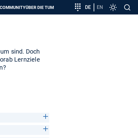
zeigen
Zielgruppeneinstieg
DE
EN
Einstellunge
Open
COMMUNITY
ÜBER DIE TUM
search
ium sind. Doch
orab Lernziele
n?