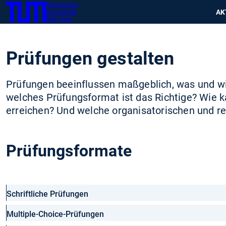
Technische
SKIP
Zeig
AK
Universität
TUM
TO
München
MAIN
CONTENT
Prüfungen gestalten
Prüfungen beeinflussen maßgeblich, was und wie
welches Prüfungsformat ist das Richtige? Wie k
erreichen? Und welche organisato­rischen und 
Prüfungsformate
Schriftliche Prüfungen
Multiple-Choice-Prüfungen