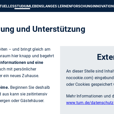
e besser passende Version dieser Seite
Diese Meldung nicht mehr an
TUELLES
STUDIUM
LEBENSLANGES LERNEN
FORSCHUNG
INNOVATION
rung und Unterstützung
iten – und bringt gleich am
Exte
nraum hier knapp und begehrt
Informationen und eine
uch mit persönlicher
An dieser Stelle sind Inha
er ein neues Zuhause.
nocookie.com
) eingebund
oder Cookies gespeichert 
eime.
Beginnen Sie deshalb
aus kann sie zeitintensiv
Mehr Informationen und di
bergen oder Gästehäuser.
www.tum.de/datenschutz