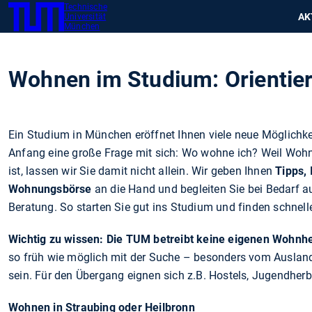
Technische
SKIP
Zeig
AK
Universität
TUM
TO
München
MAIN
CONTENT
Wohnen im Studium: Orientie
Ein Studium in München eröffnet Ihnen viele neue Möglichke
Anfang eine große Frage mit sich: Wo wohne ich? Weil Woh
ist, lassen wir Sie damit nicht allein. Wir geben Ihnen
Tipps, 
Wohnungsbörse
an die Hand und begleiten Sie bei Bedarf a
Beratung. So starten Sie gut ins Studium und finden schnell
Wichtig zu wissen: Die TUM betreibt keine eigenen Wohnh
so früh wie möglich mit der Suche – besonders vom Ausland 
sein. Für den Übergang eignen sich z.B. Hostels, Jugendher
Wohnen in Straubing oder Heilbronn