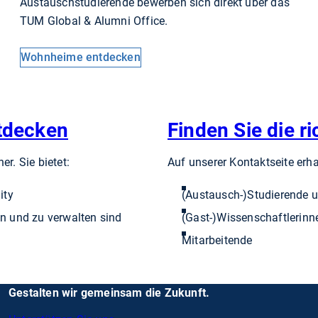
Austauschstudierende bewerben sich direkt über das
TUM Global & Alumni Office.
Wohnheime entdecken
ntdecken
Finden Sie die r
. Sie bietet:
Auf unserer Kontaktseite erha
ity
(Austausch-)Studierende 
len und zu verwalten sind
(Gast-)Wissenschaftlerinn
Mitarbeitende
Gestalten wir gemeinsam die Zukunft.