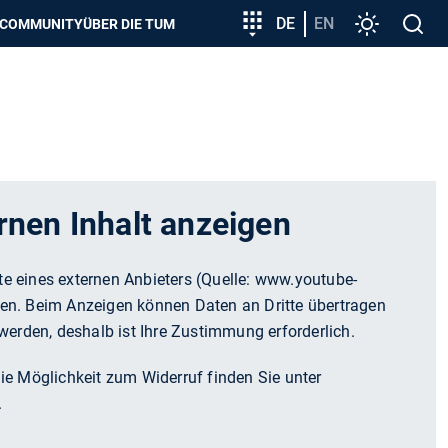
zeigen
Zielgruppeneinstieg
DE
EN
Einstellunge
Open
COMMUNITY
ÜBER DIE TUM
search
rnen Inhalt anzeigen
lte eines externen Anbieters (Quelle:
www.youtube-
en. Beim Anzeigen können Daten an Dritte übertragen
werden, deshalb ist Ihre Zustimmung erforderlich.
e Möglichkeit zum Widerruf finden Sie unter
.