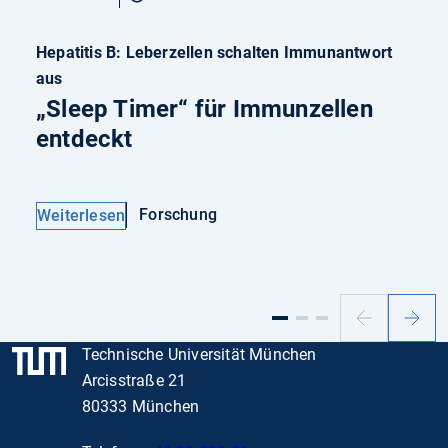
Hepatitis B: Leberzellen schalten Immunantwort
aus
„Sleep Timer“ für Immunzellen
entdeckt
Forschung
Weiterlesen
Vorheriger
Nächs
Slide
Slide
Technische Universität München
Arcisstraße 21
80333 München