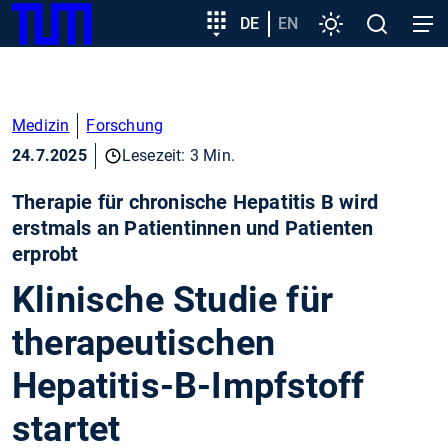
SKIP
Zeige besser passende Version dieser Seite
Zielgruppeneinstieg
DE
EN
Einstellungen
Open
Open
TUM
TO
search
navig
MAIN
Diese Meldung nicht mehr anzeigen
CONTENT
Medizin
Forschung
24.7.2025
Lesezeit: 3 Min.
Therapie für chronische Hepatitis B wird
erstmals an Patientinnen und Patienten
erprobt
Klinische Studie für
therapeutischen
Hepatitis-B-Impfstoff
startet