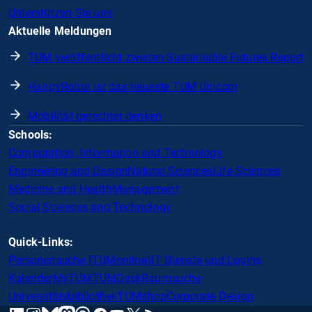
Unterstützen Sie uns
Aktuelle Meldungen
TUM veröffentlicht zweiten Sustainable Futures Report
HappyRobot ist das neueste TUM Unicorn
Mobilität gerechter denken
Schools:
Computation, Information and Technology
Engineering and Design
Natural Sciences
Life Sciences
Medicine and Health
Management
Social Sciences and Technology
Quick-Links:
Personensuche (TUMonline)
IT Dienste und Logins
Kalender
MyTUM
TUMDesk
Raumsuche
Universitätsbibliothek
TUMshop
Corporate Design