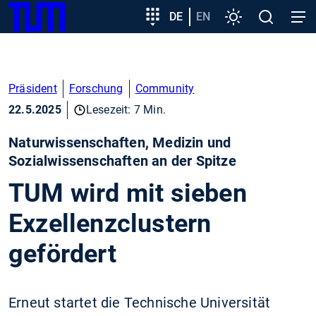
SKIP
Zeige besser passende Version dieser Seite
Zielgruppeneinstieg
DE
EN
Einstellungen
Open
Open
TUM
TO
search
navig
MAIN
Diese Meldung nicht mehr anzeigen
CONTENT
Präsident
Forschung
Community
22.5.2025
Lesezeit: 7 Min.
Naturwissenschaften, Medizin und
Sozialwissenschaften an der Spitze
TUM wird mit sieben
Exzellenzclustern
gefördert
Erneut startet die Technische Universität