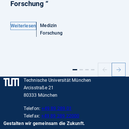
Forschung “
Medizin
Weiterlesen
Forschung
Vorheriger
Nächs
Slide
Slide
Technische Universität München
Arcisstraße 21
80333 München
Telefon:
+49 89 289 01
Telefax:
+49 89 289 22000
Gestalten wir gemeinsam die Zukunft.