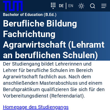
SKIP
Zeige besser passende Version dieser Seite
Zielgruppeneinstieg
DE
EN
Einstellungen
Open
Open
TUM
TO
search
navig
Bachelor of Education (B.Ed.)
MAIN
Diese Meldung nicht mehr anzeigen
Berufliche Bildung
CONTENT
Fachrichtung
Agrarwirtschaft (Lehramt
an beruflichen Schulen)
Der Studiengang bildet Lehrerinnen und
Lehrer für berufliche Schulen im Bereich
Agrarwirtschaft fachlich aus. Nach dem
anschließenden Masterabschluss und einem
Berufspraktikum qualifizieren Sie sich für den
Vorbereitungsdienst (Referendariat).
Homepage des Studiengangs