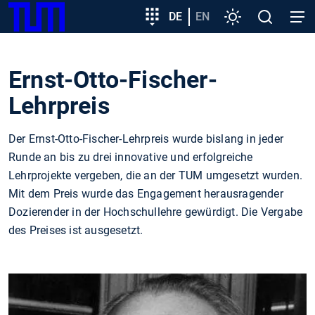
SKIP
Zeige besser passende Version dieser Seite
Zielgruppeneinstieg
DE
EN
Einstellungen
Open
Open
TUM
TO
search
navig
MAIN
Diese Meldung nicht mehr anzeigen
CONTENT
Ernst-Otto-Fischer-
Lehrpreis
Der Ernst-Otto-Fischer-Lehrpreis wurde bislang in jeder
Runde an bis zu drei innovative und erfolgreiche
Lehrprojekte vergeben, die an der TUM umgesetzt wurden.
Mit dem Preis wurde das Engagement herausragender
Dozierender in der Hochschullehre gewürdigt. Die Vergabe
des Preises ist ausgesetzt.