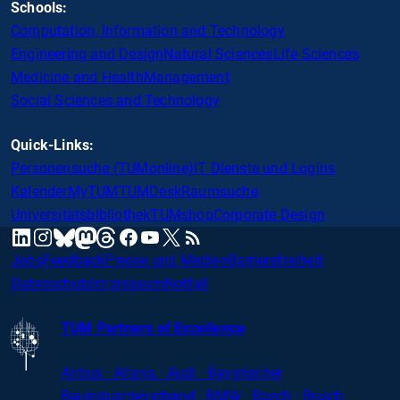
Schools:
Computation, Information and Technology
Engineering and Design
Natural Sciences
Life Sciences
Medicine and Health
Management
Social Sciences and Technology
Quick-Links:
Personensuche (TUMonline)
IT Dienste und Logins
Kalender
MyTUM
TUMDesk
Raumsuche
Universitätsbibliothek
TUMshop
Corporate Design
mastodon
linkedin
instagram
threads
facebook
youtube
x
RSS
bluesky
Jobs
Feedback
Presse und Medien
Barrierefreiheit
Datenschutz
Impressum
Notfall
TUM Partners of Excellence
Airbus · Altana · Audi · Bayerischer
Bauindustrieverband · BMW · Bosch · Busch