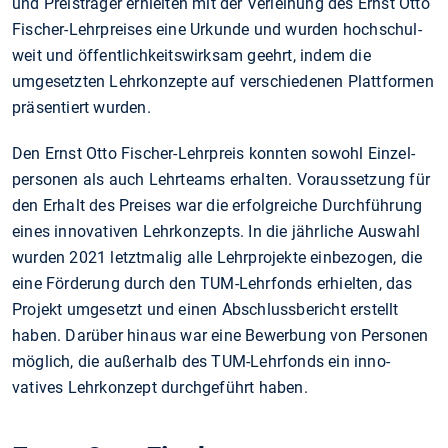
und Preis­träger erhielten mit der Ver­leihung des Ernst Otto
Fischer-Lehr­preises eine Urkunde und wurden hoch­schul­
weit und öffentlich­keits­wirksam geehrt, indem die
umgesetzten Lehr­kon­zepte auf verschiedenen Platt­formen
präsen­tiert wurden.
Den Ernst Otto Fischer-Lehr­preis konnten sowohl Einzel­
personen als auch Lehr­teams erhalten. Voraus­setzung für
den Erhalt des Preises war die erfolg­reiche Durch­führung
eines inno­vativen Lehr­konzepts. In die jährliche Auswahl
wurden 2021 letztmalig alle Lehr­projekte einbe­zogen, die
eine Förderung durch den TUM-Lehr­fonds erhielten, das
Projekt umge­setzt und einen Abschluss­bericht erstellt
haben. Darüber hinaus war eine Bewerbung von Personen
möglich, die außer­halb des TUM-Lehr­fonds ein inno­
vatives Lehr­konzept durch­geführt haben.