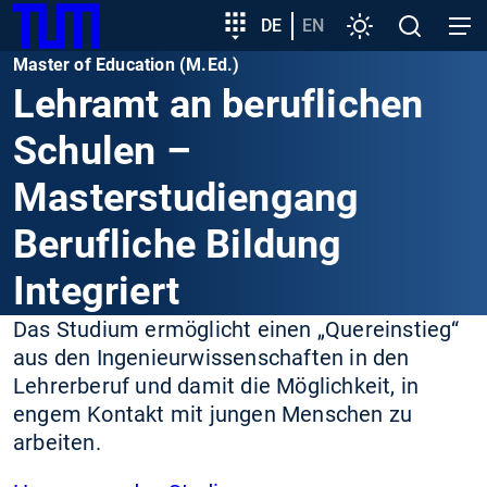
SKIP
Zeige besser passende Version dieser Seite
Zielgruppeneinstieg
DE
EN
Einstellungen
Open
Open
TUM
TO
search
navig
Master of Education (M.Ed.)
MAIN
Diese Meldung nicht mehr anzeigen
Lehramt an beruflichen
CONTENT
Schulen –
Masterstudiengang
Berufliche Bildung
Integriert
Das Studium ermöglicht einen „Quereinstieg“
aus den Ingenieurwissenschaften in den
Lehrerberuf und damit die Möglichkeit, in
engem Kontakt mit jungen Menschen zu
arbeiten.