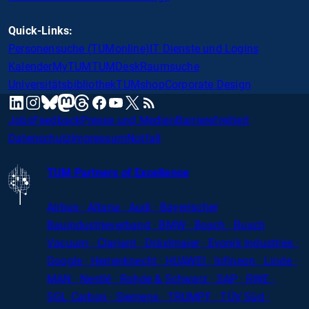
Quick-Links:
Personensuche (TUMonline)
IT Dienste und Logins
Kalender
MyTUM
TUMDesk
Raumsuche
Universitätsbibliothek
TUMshop
Corporate Design
mastodon
linkedin
instagram
threads
facebook
youtube
x
RSS
bluesky
Jobs
Feedback
Presse und Medien
Barrierefreiheit
Datenschutz
Impressum
Notfall
TUM Partners of Excellence
Airbus · Altana · Audi · Bayerischer
Bauindustrieverband · BMW · Bosch · Busch
Vacuum · Clariant · Dräxlmaier · Evonik Industries
·
Google · Herrenknecht · HUAWEI · Infineon · Linde ·
MAN · Nestlé · Rohde
&
Schwarz · SAP · RWE ·
SGL
Carbon
· Siemens · TRUMPF · TÜV Süd ·