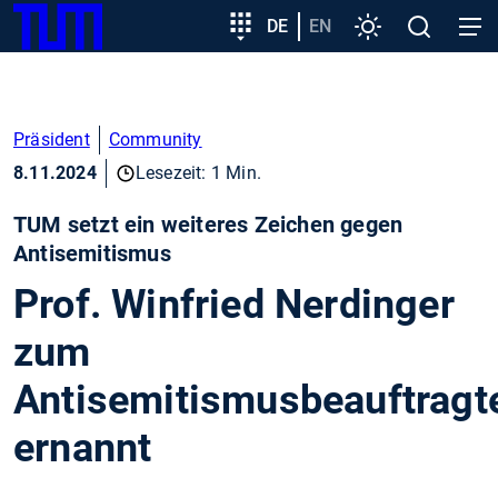
SKIP
Zeige besser passende Version dieser Seite
Zielgruppeneinstieg
DE
EN
Einstellungen
Open
Open
TUM
TO
search
navig
MAIN
Diese Meldung nicht mehr anzeigen
CONTENT
Präsident
Community
8.11.2024
Lesezeit: 1 Min.
TUM setzt ein weiteres Zeichen gegen
Antisemitismus
Prof. Winfried Nerdinger
zum
Antisemitismusbeauftragt
ernannt