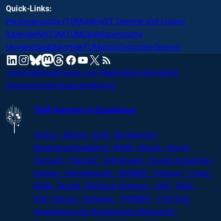
Quick-Links:
Personensuche (TUMonline)
IT Dienste und Logins
Kalender
MyTUM
TUMDesk
Raumsuche
Universitätsbibliothek
TUMshop
Corporate Design
mastodon
linkedin
instagram
threads
facebook
youtube
x
RSS
bluesky
Jobs
Feedback
Presse und Medien
Barrierefreiheit
Datenschutz
Impressum
Notfall
TUM Partners of Excellence
Airbus · Altana · Audi · Bayerischer
Bauindustrieverband · BMW · Bosch · Busch
Vacuum · Clariant · Dräxlmaier · Evonik Industries
·
Google · Herrenknecht · HUAWEI · Infineon · Linde ·
MAN · Nestlé · Rohde
&
Schwarz · SAP · RWE ·
SGL
Carbon
· Siemens · TRUMPF · TÜV Süd ·
Vereinigung der Bayerischen Wirtschaft ·