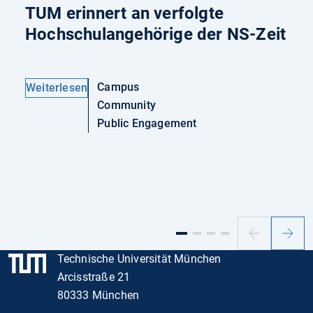
TUM erinnert an verfolgte
Hochschulangehörige der NS-Zeit
Campus
Weiterlesen
Community
Public Engagement
Vorheriger
Nächs
Slide
Slide
Technische Universität München
Arcisstraße 21
80333 München