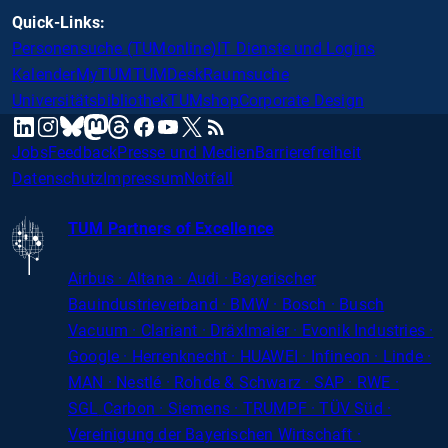
Quick-Links:
Personensuche (TUMonline)
IT Dienste und Logins
Kalender
MyTUM
TUMDesk
Raumsuche
Universitätsbibliothek
TUMshop
Corporate Design
mastodon
linkedin
instagram
threads
facebook
youtube
x
RSS
bluesky
Jobs
Feedback
Presse und Medien
Barrierefreiheit
Datenschutz
Impressum
Notfall
TUM Partners of Excellence
Airbus · Altana · Audi · Bayerischer
Bauindustrieverband · BMW · Bosch · Busch
Vacuum · Clariant · Dräxlmaier · Evonik Industries
·
Google · Herrenknecht · HUAWEI · Infineon · Linde ·
MAN · Nestlé · Rohde
&
Schwarz · SAP · RWE ·
SGL
Carbon
· Siemens · TRUMPF · TÜV Süd ·
Vereinigung der Bayerischen Wirtschaft ·