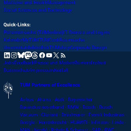
Medicine and Health
Management
Social Sciences and Technology
Quick-Links:
Personensuche (TUMonline)
IT Dienste und Logins
Kalender
MyTUM
TUMDesk
Raumsuche
Universitätsbibliothek
TUMshop
Corporate Design
mastodon
linkedin
instagram
threads
facebook
youtube
x
RSS
bluesky
Jobs
Feedback
Presse und Medien
Barrierefreiheit
Datenschutz
Impressum
Notfall
TUM Partners of Excellence
Airbus · Altana · Audi · Bayerischer
Bauindustrieverband · BMW · Bosch · Busch
Vacuum · Clariant · Dräxlmaier · Evonik Industries
·
Google · Herrenknecht · HUAWEI · Infineon · Linde ·
MAN · Nestlé · Rohde
&
Schwarz · SAP · RWE ·