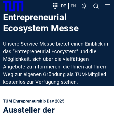
SKIP
Zeige besser passende Version dieser Seite
Zielgruppeneinstieg
DE
EN
Einstellungen
Open
Open
TUM
TO
search
navig
Entrepreneurial
MAIN
Diese Meldung nicht mehr anzeigen
CONTENT
Ecosystem Messe
Unsere Service-Messe bietet einen Einblick in
das “Entrepreneurial Ecosystem” und die
Möglichkeit, sich über die vielfältigen
Angebote zu informieren, die Ihnen auf Ihrem
Weg zur eigenen Gründung als TUM-Mitglied
kostenlos zur Verfügung stehen.
TUM Entrepreneurship Day 2025
Aussteller der