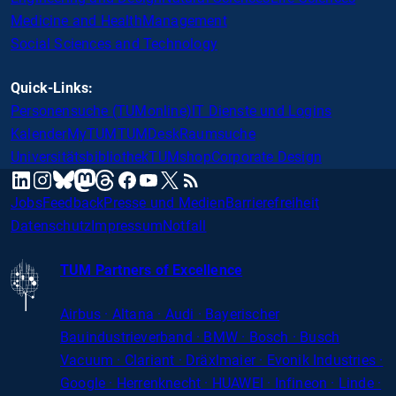
Medicine and Health
Management
Social Sciences and Technology
Quick-Links:
Personensuche (TUMonline)
IT Dienste und Logins
Kalender
MyTUM
TUMDesk
Raumsuche
Universitätsbibliothek
TUMshop
Corporate Design
mastodon
linkedin
instagram
threads
facebook
youtube
x
RSS
bluesky
Jobs
Feedback
Presse und Medien
Barrierefreiheit
Datenschutz
Impressum
Notfall
TUM Partners of Excellence
Airbus · Altana · Audi · Bayerischer
Bauindustrieverband · BMW · Bosch · Busch
Vacuum · Clariant · Dräxlmaier · Evonik Industries
·
Google · Herrenknecht · HUAWEI · Infineon · Linde ·