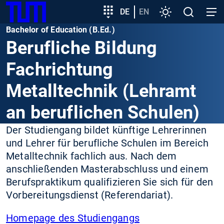
SKIP
Zeige besser passende Version dieser Seite
Zielgruppeneinstieg
DE
EN
Einstellungen
Open
Open
TUM
TO
search
navig
Bachelor of Education (B.Ed.)
MAIN
Diese Meldung nicht mehr anzeigen
Berufliche Bildung
CONTENT
Fachrichtung
Metalltechnik (Lehramt
an beruflichen Schulen)
Der Studiengang bildet künftige Lehrerinnen
und Lehrer für berufliche Schulen im Bereich
Metalltechnik fachlich aus. Nach dem
anschließenden Masterabschluss und einem
Berufspraktikum qualifizieren Sie sich für den
Vorbereitungsdienst (Referendariat).
Homepage des Studiengangs