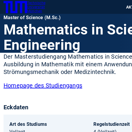
Technische
SKIP
Zeig
AK
Universität
TUM
TO
München
Master of Science (M.Sc.)
MAIN
Mathematics in Sci
CONTENT
Engineering
Der Masterstudiengang Mathematics in Science 
Ausbildung in Mathematik mit einem Anwendung
Strömungsmechanik oder Medizintechnik.
Homepage des Studiengangs
Eckdaten
Art des Studiums
Regelstudienzeit
Vollzeit
4 (Vollzeit)