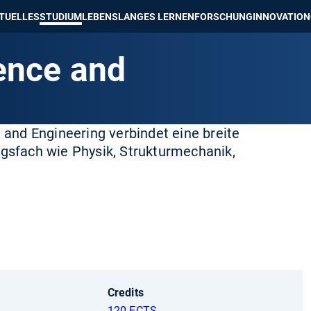
e besser passende Version dieser Seite
Diese Meldung nicht mehr an
TUELLES
STUDIUM
LEBENSLANGES LERNEN
FORSCHUNG
INNOVATION
ence and
and Engineering verbindet eine breite
sfach wie Physik, Strukturmechanik,
Credits
120 ECTS