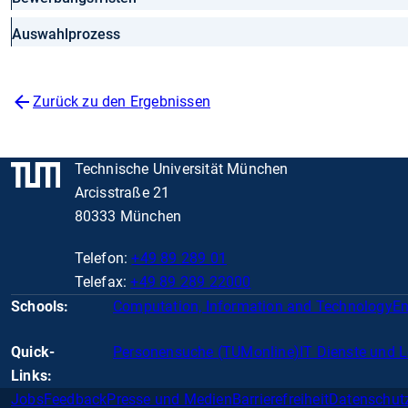
Auswahlprozess
Zurück zu den Ergebnissen
Technische Universität München
Arcisstraße 21
80333 München
Telefon:
+49 89 289 01
Telefax:
+49 89 289 22000
Schools:
Computation, Information and Technology
En
Quick-
Personensuche (TUMonline)
IT Dienste und 
Links:
Jobs
Feedback
Presse und Medien
Barrierefreiheit
Datenschut