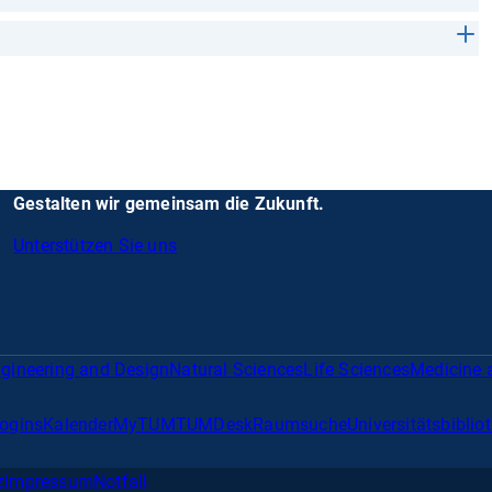
Gestalten wir gemeinsam die Zukunft.
Unterstützen Sie uns
gineering and Design
Natural Sciences
Life Sciences
Medicine 
Logins
Kalender
MyTUM
TUMDesk
Raumsuche
Universitätsbiblio
z
Impressum
Notfall