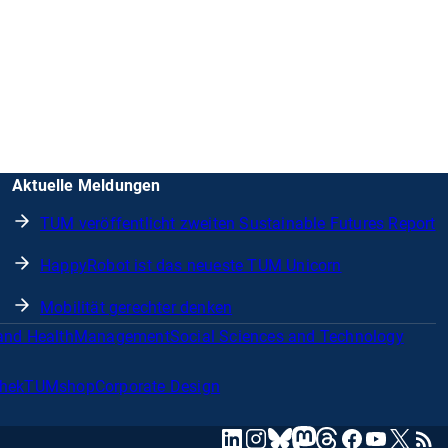
Aktuelle Meldungen
TUM veröffentlicht zweiten Sustainable Futures Report
HappyRobot ist das neueste TUM Unicorn
Mobilität gerechter denken
and Health
Management
Social Sciences and Technology
thek
TUMshop
Corporate Design
mastodon
linkedin
instagram
threads
facebook
youtube
x
RSS
bluesky