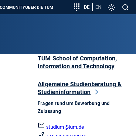
zeigen
Zielgruppeneinstieg
DE
EN
Einstellunge
Open
COMMUNITY
ÜBER DIE TUM
search
TUM School of Computation,
Information and Technology
Allgemeine Studienberatung &
Studieninformation
Fragen rund um Bewerbung und
Zulassung
studium
@tum.de