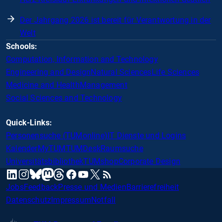
Der Jahrgang 2026 ist bereit für Verantwortung in der
Welt
Schools:
Computation, Information and Technology
Engineering and Design
Natural Sciences
Life Sciences
Medicine and Health
Management
Social Sciences and Technology
Quick-Links:
Personensuche (TUMonline)
IT Dienste und Logins
Kalender
MyTUM
TUMDesk
Raumsuche
Universitätsbibliothek
TUMshop
Corporate Design
mastodon
linkedin
instagram
threads
facebook
youtube
x
RSS
bluesky
Jobs
Feedback
Presse und Medien
Barrierefreiheit
Datenschutz
Impressum
Notfall