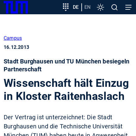
SKIP
Zeige besser passende Version dieser Seite
Zielgruppeneinstieg
DE
EN
Einstellungen
Open
Open
TUM
TO
search
navig
MAIN
Diese Meldung nicht mehr anzeigen
CONTENT
Campus
16.12.2013
Stadt Burghausen und TU München besiegeln
Partnerschaft
Wissenschaft hält Einzug
in Kloster Raitenhaslach
Der Vertrag ist unterzeichnet: Die Stadt
Burghausen und die Technische Universität
München (TUM) haben heute in Anwesenheit