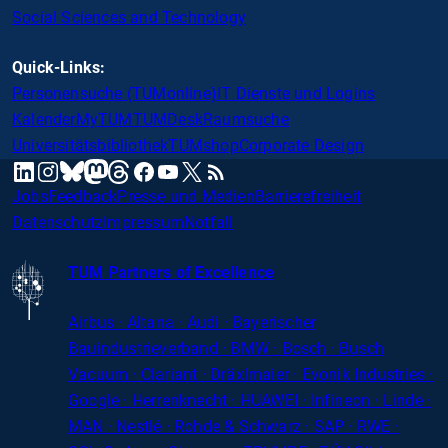
Social Sciences and Technology
Quick-Links:
Personensuche (TUMonline)
IT Dienste und Logins
Kalender
MyTUM
TUMDesk
Raumsuche
Universitätsbibliothek
TUMshop
Corporate Design
mastodon
linkedin
instagram
threads
facebook
youtube
x
RSS
bluesky
Jobs
Feedback
Presse und Medien
Barrierefreiheit
Datenschutz
Impressum
Notfall
TUM Partners of Excellence
Airbus · Altana · Audi · Bayerischer
Bauindustrieverband · BMW · Bosch · Busch
Vacuum · Clariant · Dräxlmaier · Evonik Industries
·
Google · Herrenknecht · HUAWEI · Infineon · Linde ·
MAN · Nestlé · Rohde
&
Schwarz · SAP · RWE ·