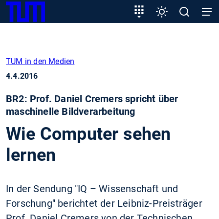
SKIP
Zeige besser passende Version dieser Seite
Zielgruppeneinstieg
Einstellungen
Open
Open
TUM
TO
search
navig
MAIN
Diese Meldung nicht mehr anzeigen
CONTENT
TUM in den Medien
4.4.2016
BR2: Prof. Daniel Cremers spricht über
maschinelle Bildverarbeitung
Wie Computer sehen
lernen
In der Sendung "IQ – Wissenschaft und
Forschung" berichtet der Leibniz-Preisträger
Prof. Daniel Cremers von der Technischen