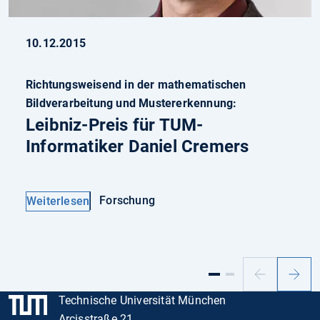
10.12.2015
Richtungsweisend in der mathematischen
Bildverarbeitung und Mustererkennung:
Leibniz-Preis für TUM-
Informatiker Daniel Cremers
Forschung
Weiterlesen
Vorheriger
Nächs
Slide
Slide
Technische Universität München
Arcisstraße 21