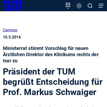
SKIP
Zeige besser passende Version dieser Seite
Zielgruppeneinstieg
Einstellungen
Open
Open
TUM
TO
search
navig
MAIN
Diese Meldung nicht mehr anzeigen
CONTENT
Campus
10.5.2016
Ministerrat stimmt Vorschlag für neuen
Ärztlichen Direktor des Klinikums rechts der
Isar zu
Präsident der TUM
begrüßt Entscheidung für
Prof. Markus Schwaiger