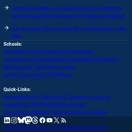
Adipositas-Medikament senkt Risiko für gefährliche
Herz-Kreislauf-Erkrankungen und Infektionen deutlich
Der Jahrgang 2026 ist bereit für Verantwortung in der
Welt
Schools:
Computation, Information and Technology
Engineering and Design
Natural Sciences
Life Sciences
Medicine and Health
Management
Social Sciences and Technology
Quick-Links:
Personensuche (TUMonline)
IT Dienste und Logins
Kalender
MyTUM
TUMDesk
Raumsuche
Universitätsbibliothek
TUMshop
Corporate Design
mastodon
linkedin
instagram
threads
facebook
youtube
x
RSS
bluesky
Jobs
Feedback
Presse und Medien
Barrierefreiheit