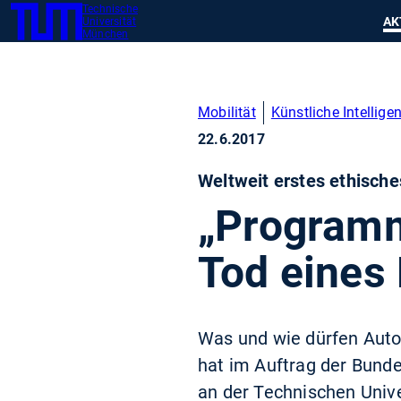
Technische
SKIP
Zeig
AK
Universität
TUM
TO
München
MAIN
CONTENT
Mobilität
Künstliche Intellige
22.6.2017
Weltweit erstes ethische
„Programm
Tod eines
Was und wie dürfen Auto
hat im Auftrag der Bundes
an der Technischen Univ