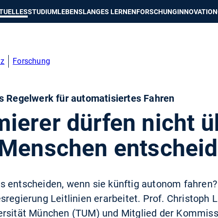
e besser passende Version dieser Seite
Diese Meldung nicht mehr an
TUELLES
STUDIUM
LEBENSLANGES LERNEN
FORSCHUNG
INNOVATION
nz
Forschung
s Regelwerk für automatisiertes Fahren
ierer dürfen nicht ü
 Menschen entscheid
s entscheiden, wenn sie künftig autonom fahren
regierung Leitlinien erarbeitet. Prof. Christoph 
ersität München (TUM) und Mitglied der Kommissio