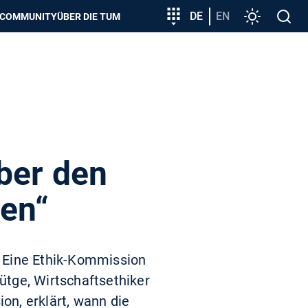
zeigen
Zielgruppeneinstieg
DE
EN
Einstellunge
Open
COMMUNITY
ÜBER DIE TUM
search
ber den
en“
? Eine Ethik-Kommission
Lütge, Wirtschaftsethiker
n, erklärt, wann die