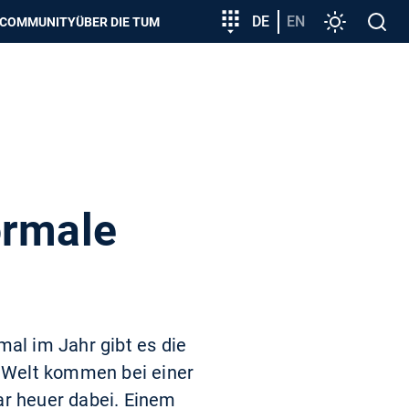
zeigen
Zielgruppeneinstieg
DE
EN
Einstellunge
Open
COMMUNITY
ÜBER DIE TUM
search
ormale
mal im Jahr gibt es die
 Welt kommen bei einer
r heuer dabei. Einem