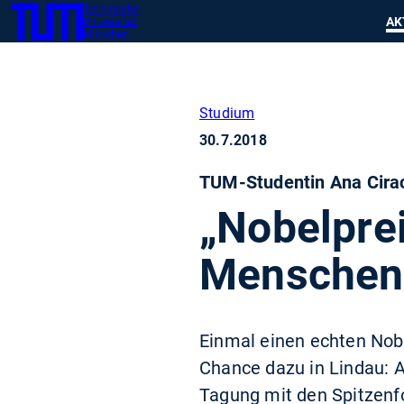
Technische
SKIP
Zeig
AK
Universität
TUM
TO
München
MAIN
CONTENT
Studium
30.7.2018
TUM-Studentin Ana Cirac
„Nobelpre
Menschen
Einmal einen echten Nobe
Chance dazu in Lindau: 
Tagung mit den Spitzenf