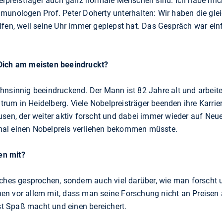
belpreisträger auch ganz normale Menschen sind. Ich habe mi
munologen Prof. Peter Doherty unterhalten: Wir haben die gle
lfen, weil seine Uhr immer gepiepst hat. Das Gespräch war ein
Dich am meisten beeindruckt?
hnsinnig beeindruckend. Der Mann ist 82 Jahre alt und arbeit
um in Heidelberg. Viele Nobelpreisträger beenden ihre Karrie
sen, der weiter aktiv forscht und dabei immer wieder auf Neue
al einen Nobelpreis verliehen bekommen müsste.
en mit?
iches gesprochen, sondern auch viel darüber, wie man forscht 
n vor allem mit, dass man seine Forschung nicht an Preisen a
 Spaß macht und einen bereichert.