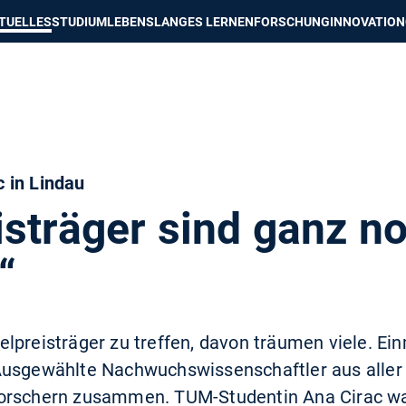
e besser passende Version dieser Seite
Diese Meldung nicht mehr an
TUELLES
STUDIUM
LEBENSLANGES LERNEN
FORSCHUNG
INNOVATION
 in Lindau
isträger sind ganz n
“
lpreisträger zu treffen, davon träumen viele. Ein
Ausgewählte Nachwuchswissenschaftler aus aller
orschern zusammen. TUM-Studentin Ana Cirac wa