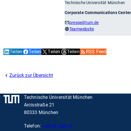
Technische Universität München
Corporate Communications Cente
presse
@tum.de
Teamwebsite
Teilen
Teilen
Teilen
Teilen
RSS Feed
Zurück zur Übersicht
Technische Universität München
Arcisstraße 21
80333 München
Telefon:
+49 89 289 01