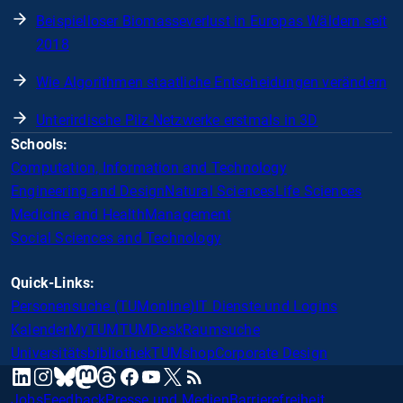
Beispielloser Biomasseverlust in Europas Wäldern seit
2018
Wie Algorithmen staatliche Entscheidungen verändern
Unterirdische Pilz-Netzwerke erstmals in 3D
Schools:
Computation, Information and Technology
Engineering and Design
Natural Sciences
Life Sciences
Medicine and Health
Management
Social Sciences and Technology
Quick-Links:
Personensuche (TUMonline)
IT Dienste und Logins
Kalender
MyTUM
TUMDesk
Raumsuche
Universitätsbibliothek
TUMshop
Corporate Design
mastodon
linkedin
instagram
threads
facebook
youtube
x
RSS
bluesky
Jobs
Feedback
Presse und Medien
Barrierefreiheit