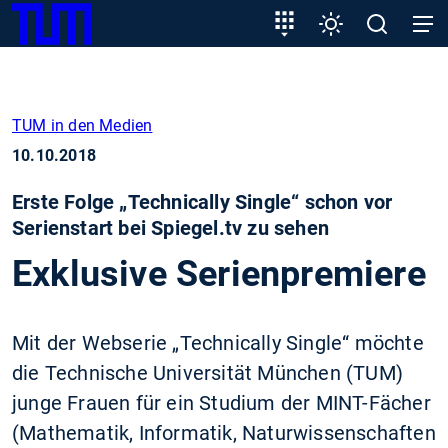
SKIP
Zeige besser passende Version dieser Seite
Zielgruppeneinstieg
Einstellungen
Open
Open
TUM
TO
search
navig
MAIN
Diese Meldung nicht mehr anzeigen
CONTENT
TUM in den Medien
10.10.2018
Erste Folge „Technically Single“ schon vor
Serienstart bei Spiegel.tv zu sehen
Exklusive Serienpremiere
Mit der Webserie „Technically Single“ möchte
die Technische Universität München (TUM)
junge Frauen für ein Studium der MINT-Fächer
(Mathematik, Informatik, Naturwissenschaften