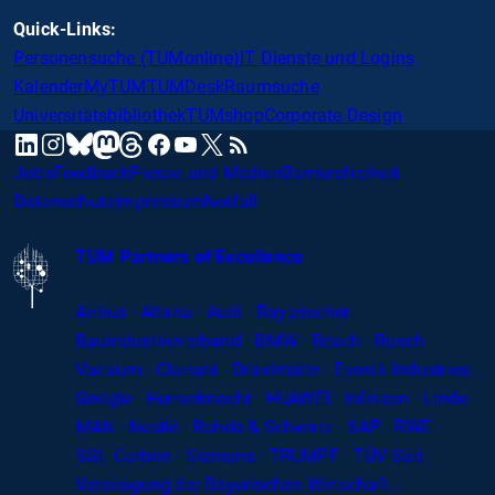
Quick-Links:
Personensuche (TUMonline)
IT Dienste und Logins
Kalender
MyTUM
TUMDesk
Raumsuche
Universitätsbibliothek
TUMshop
Corporate Design
mastodon
linkedin
instagram
threads
facebook
youtube
x
RSS
bluesky
Jobs
Feedback
Presse und Medien
Barrierefreiheit
Datenschutz
Impressum
Notfall
TUM Partners of Excellence
Airbus · Altana · Audi · Bayerischer
Bauindustrieverband · BMW · Bosch · Busch
Vacuum · Clariant · Dräxlmaier · Evonik Industries
·
Google · Herrenknecht · HUAWEI · Infineon · Linde ·
MAN · Nestlé · Rohde
&
Schwarz · SAP · RWE ·
SGL
Carbon
· Siemens · TRUMPF · TÜV Süd ·
Vereinigung der Bayerischen Wirtschaft ·