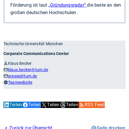
Förderung ist laut
„Gründungsradar“
die beste an den
großen deutschen Hochschulen.
Technische Universität München
Corporate Communications Center
Klaus Becker
klaus.becker
@tum.de
presse
@tum.de
Teamwebsite
Teilen
Teilen
Teilen
Teilen
RSS Feed
Zurück zur Übersicht
Seite drucken