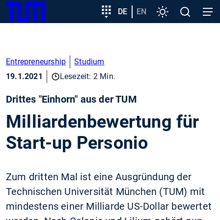
SKIP
Zeige besser passende Version dieser Seite
Zielgruppeneinstieg
DE
EN
Einstellungen
Open
Open
TUM
TO
search
navig
MAIN
Diese Meldung nicht mehr anzeigen
CONTENT
Entrepreneurship
Studium
19.1.2021
Lesezeit: 2 Min.
Drittes "Einhorn" aus der TUM
Milliardenbewertung für
Start-up Personio
Zum dritten Mal ist eine Ausgründung der
Technischen Universität München (TUM) mit
mindestens einer Milliarde US-Dollar bewertet