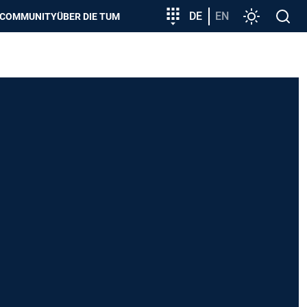
zeigen
Zielgruppeneinstieg
DE
EN
Einstellunge
Open
COMMUNITY
ÜBER DIE TUM
search