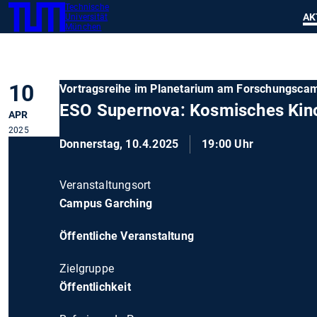
Technische
SKIP
Zeig
AK
Universität
TUM
TO
München
MAIN
CONTENT
10
Vortragsreihe im Planetarium am Forschungsca
ESO Supernova: Kosmisches Kin
APR
2025
Donnerstag, 10.4.2025
19:00 Uhr
Veranstaltungsort
Campus Garching
Öffentliche Veranstaltung
Zielgruppe
Öffentlichkeit