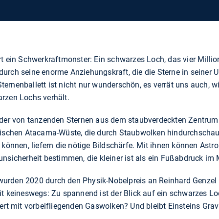
t ein Schwerkraftmonster: Ein schwarzes Loch, das vier Millio
durch seine enorme Anziehungskraft, die die Sterne in seiner
rnenballett ist nicht nur wunderschön, es verrät uns auch, wi
rzen Lochs verhält.
lder von tanzenden Sternen aus dem staubverdeckten Zentrum 
enischen Atacama-Wüste, die durch Staubwolken hindurchscha
n können, liefern die nötige Bildschärfe. Mit ihnen können A
unsicherheit bestimmen, die kleiner ist als ein Fußabdruck i
urden 2020 durch den Physik-Nobelpreis an Reinhard Genzel 
it keineswegs: Zu spannend ist der Blick auf ein schwarzes L
ert mit vorbeifliegenden Gaswolken? Und bleibt Einsteins Grav