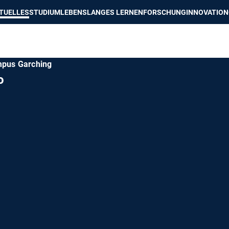
e besser passende Version dieser Seite
Diese Meldung nicht mehr an
TUELLES
STUDIUM
LEBENSLANGES LERNEN
FORSCHUNG
INNOVATION
mpus Garching
o