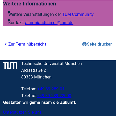
Weitere Informationen
Weitere Veranstaltungen der
TUM Community
Kontakt:
alumniandcareer
@tum.de
Zur Terminübersicht
Seite drucken
Technische Universität München
Arcisstraße 21
80333 München
Telefon:
+49 89 289 01
Telefax:
+49 89 289 22000
Gestalten wir gemeinsam die Zukunft.
Unterstützen Sie uns