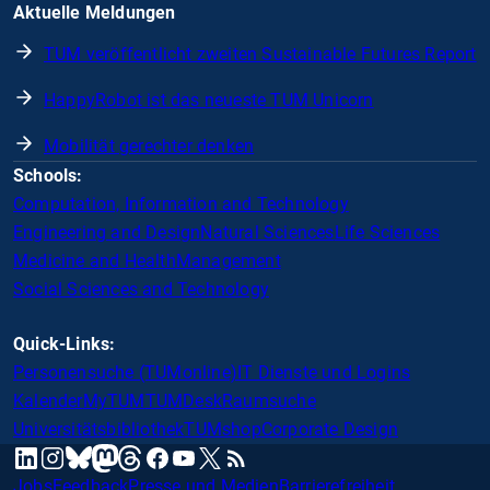
Aktuelle Meldungen
TUM veröffentlicht zweiten Sustainable Futures Report
HappyRobot ist das neueste TUM Unicorn
Mobilität gerechter denken
Schools:
Computation, Information and Technology
Engineering and Design
Natural Sciences
Life Sciences
Medicine and Health
Management
Social Sciences and Technology
Quick-Links:
Personensuche (TUMonline)
IT Dienste und Logins
Kalender
MyTUM
TUMDesk
Raumsuche
Universitätsbibliothek
TUMshop
Corporate Design
mastodon
linkedin
instagram
threads
facebook
youtube
x
RSS
bluesky
Jobs
Feedback
Presse und Medien
Barrierefreiheit