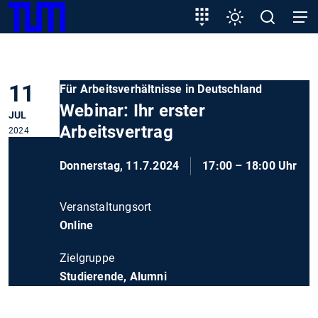
SKIP
Zeige besser passende Version dieser Seite
Zielgruppeneinstieg
Einstellungen
Open
Open
TUM
TO
search
navig
MAIN
Diese Meldung nicht mehr anzeigen
CONTENT
11
Für Arbeitsverhältnisse in Deutschland
Webinar: Ihr erster
JUL
Arbeitsvertrag
2024
Donnerstag, 11.7.2024
17:00 – 18:00 Uhr
Veranstaltungsort
Online
Zielgruppe
Studierende, Alumni