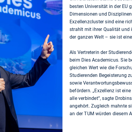
besten Universität in der EU gi
Dimensionen und Disziplinen
Exzellenzcluster sind eine ri
strahlt mit ihrer Qualität un
der ganzen Welt – sie ist ein
Als Vertreterin der Studieren
beim Dies Academicus. Sie be
gleichen Wert wie die Forsch
Studierenden Begeisterung z
sowie Verantwortungsbewusst
befördern. „Exzellenz ist ein
alle verbindet“, sagte Drobin
angehört. Zugleich mahnte si
an der TUM würden diesem A