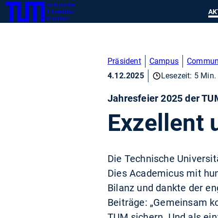
Technische
SKIP
Zeig
AK
Universität
TUM
TO
München
MAIN
CONTENT
Präsident
Campus
Commun
4.12.2025
Lesezeit: 5 Min.
Jahresfeier 2025 der T
Exzellent 
Die Technische Universit
Dies Academicus mit hun
Bilanz und dankte der en
Beiträge: „Gemeinsam ko
TUM sichern. Und als ein