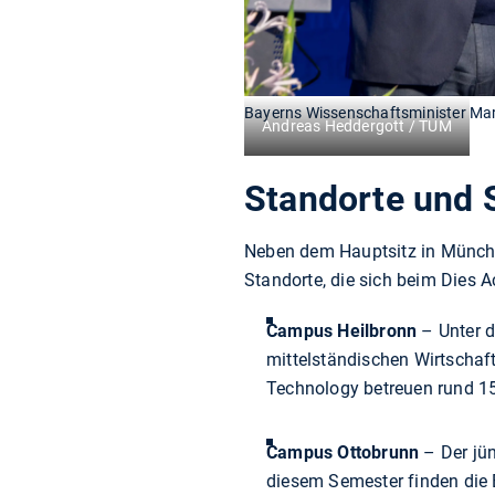
Bayerns Wissenschaftsminister Ma
Andreas Heddergott / TUM
Standorte und 
Neben dem Hauptsitz in Münche
Standorte, die sich beim Dies 
Campus Heilbronn
– Unter d
mittelständischen Wirtscha
Technology betreuen rund 150
Campus Ottobrunn
– Der jün
diesem Semester finden die B