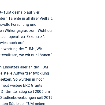
 fußt deshalb auf vier
ern Talente in all ihrer Vielfalt.
gsvolle Forschung und
eren Wirkungsgrad zum Wohl der
ach operativer Exzellenz“,
rwies auch auf
antwortung der TUM: „Wir
erstützen, wo wir nur können.“
n Einsatzes aller an der TUM
ie steile Aufwärtsentwicklung
usetzen. So wurden in hoch
rneut weitere ERC Grants
rittmittel stieg seit 2006 um
r Studienbewerbungen seit 2019
ritten Säule der TUM neben