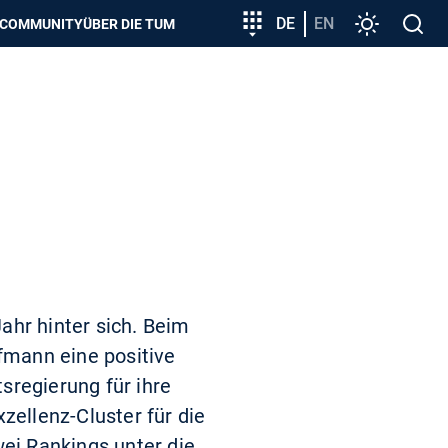
zeigen
Zielgruppeneinstieg
DE
EN
Einstellunge
Open
COMMUNITY
ÜBER DIE TUM
search
ahr hinter sich. Beim
fmann eine positive
sregierung für ihre
ellenz-Cluster für die
wei Rankings unter die