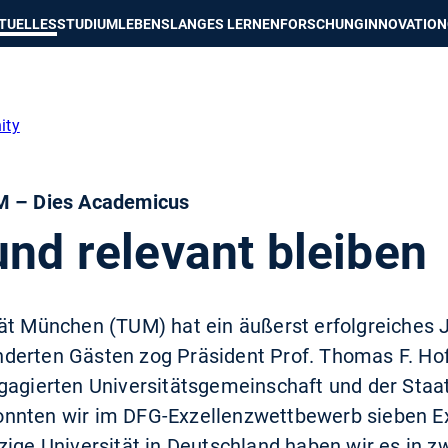
e besser passende Version dieser Seite
Diese Meldung nicht mehr an
TUELLES
STUDIUM
LEBENSLANGES LERNEN
FORSCHUNG
INNOVATION
ity
UM – Dies Academicus
und relevant bleiben
ät München (TUM) hat ein äußerst erfolgreiches J
derten Gästen zog Präsident Prof. Thomas F. Ho
gagierten Universitätsgemeinschaft und der Staat
nnten wir im DFG-Exzellenzwettbewerb sieben Exz
zige Universität in Deutschland haben wir es in z