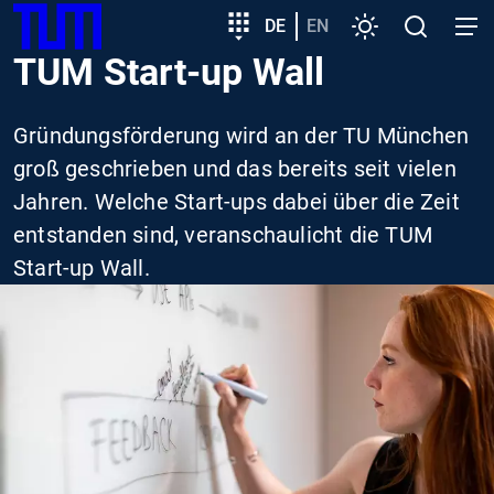
SKIP
Zeige besser passende Version dieser Seite
Zielgruppeneinstieg
DE
EN
Einstellungen
Open
Open
TUM
TO
search
navig
TUM Start-up Wall
MAIN
Diese Meldung nicht mehr anzeigen
CONTENT
Gründungsförderung wird an der TU München
groß geschrieben und das bereits seit vielen
Jahren. Welche Start-ups dabei über die Zeit
entstanden sind, veranschaulicht die TUM
Start-up Wall.