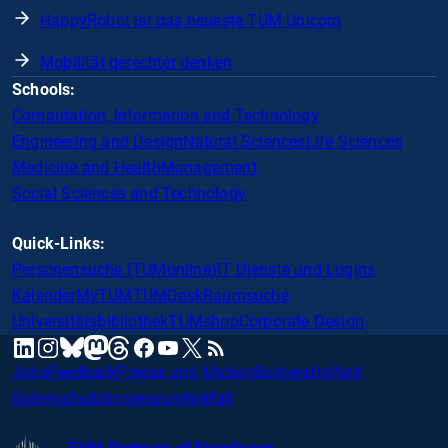
HappyRobot ist das neueste TUM Unicorn
Mobilität gerechter denken
Schools:
Computation, Information and Technology
Engineering and Design
Natural Sciences
Life Sciences
Medicine and Health
Management
Social Sciences and Technology
Quick-Links:
Personensuche (TUMonline)
IT Dienste und Logins
Kalender
MyTUM
TUMDesk
Raumsuche
Universitätsbibliothek
TUMshop
Corporate Design
mastodon
linkedin
instagram
threads
facebook
youtube
x
RSS
bluesky
Jobs
Feedback
Presse und Medien
Barrierefreiheit
Datenschutz
Impressum
Notfall