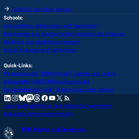
Mobilität gerechter denken
Schools:
Computation, Information and Technology
Engineering and Design
Natural Sciences
Life Sciences
Medicine and Health
Management
Social Sciences and Technology
Quick-Links:
Personensuche (TUMonline)
IT Dienste und Logins
Kalender
MyTUM
TUMDesk
Raumsuche
Universitätsbibliothek
TUMshop
Corporate Design
mastodon
linkedin
instagram
threads
facebook
youtube
x
RSS
bluesky
Jobs
Feedback
Presse und Medien
Barrierefreiheit
Datenschutz
Impressum
Notfall
TUM Partners of Excellence