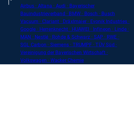
Airbus · Altana · Audi · Bayerischer
Bauindustrieverband · BMW · Bosch · Busch
Vacuum · Clariant · Dräxlmaier · Evonik Industries
·
Google · Herrenknecht · HUAWEI · Infineon · Linde ·
MAN · Nestlé · Rohde
&
Schwarz · SAP · RWE ·
SGL
Carbon
· Siemens · TRUMPF · TÜV Süd ·
Vereinigung der Bayerischen Wirtschaft ·
Volkswagen · Wacker Chemie