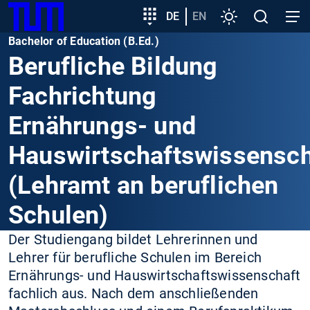
SKIP
Zeige besser passende Version dieser Seite
Zielgruppeneinstieg
DE
EN
Einstellungen
Open
Open
TUM
TO
search
navig
Bachelor of Education (B.Ed.)
MAIN
Diese Meldung nicht mehr anzeigen
Berufliche Bildung
CONTENT
Fachrichtung
Ernährungs- und
Hauswirtschaftswissensch
(Lehramt an beruflichen
Schulen)
Der Studiengang bildet Lehrerinnen und
Lehrer für berufliche Schulen im Bereich
Ernährungs- und Hauswirtschaftswissenschaft
fachlich aus. Nach dem anschließenden