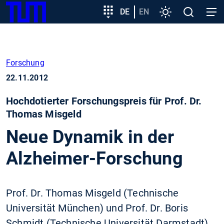
SKIP
Zeige besser passende Version dieser Seite
Zielgruppeneinstieg
DE
EN
Einstellungen
Open
Open
TUM
TO
search
navig
MAIN
Diese Meldung nicht mehr anzeigen
CONTENT
Forschung
22.11.2012
Hochdotierter Forschungspreis für Prof. Dr.
Thomas Misgeld
Neue Dynamik in der
Alzheimer-Forschung
Prof. Dr. Thomas Misgeld (Technische
Universität München) und Prof. Dr. Boris
Schmidt (Technische Universität Darmstadt)