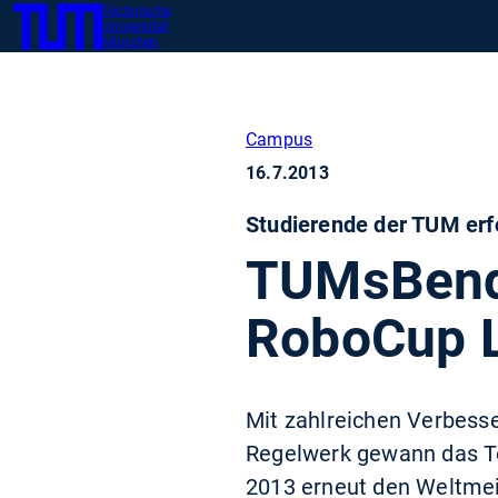
Technische
SKIP
Zeig
Universität
TUM
TO
München
MAIN
CONTENT
Campus
16.7.2013
Studierende der TUM erf
TUMsBendi
RoboCup L
Mit zahlreichen Verbess
Regelwerk gewann das T
2013 erneut den Weltmeis