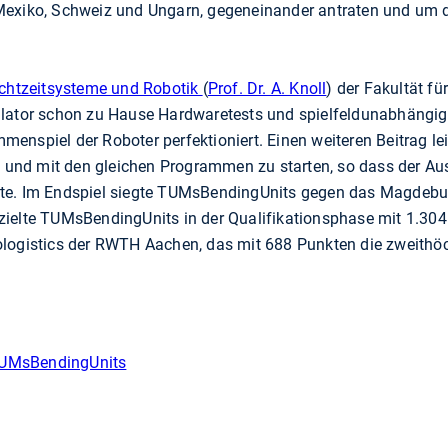
Mexiko, Schweiz und Ungarn, gegeneinander antraten und um d
Echtzeitsysteme und Robotik
(
Prof. Dr. A. Knoll
) der Fakultät f
lator schon zu Hause Hardwaretests und spielfeldunabhängige
nspiel der Roboter perfektioniert. Einen weiteren Beitrag leist
en und mit den gleichen Programmen zu starten, so dass der Aus
nte. Im Endspiel siegte TUMsBendingUnits gegen das Magdeb
ielte TUMsBendingUnits in der Qualifikationsphase mit 1.304
ologistics der RWTH Aachen, das mit 688 Punkten die zweith
TUMsBendingUnits