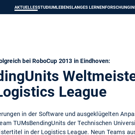
e besser passende Version dieser Seite
Diese Meldung nicht mehr an
AKTUELLES
STUDIUM
LEBENSLANGES LERNEN
FORSCHUNG
I
olgreich bei RoboCup 2013 in Eindhoven:
ngUnits Weltmeister
ogistics League
erungen in der Software und ausgeklügelten Anp
eam TUMsBendingUnits der Technischen Univers
tertitel in der Logistics League. Neun Teams au