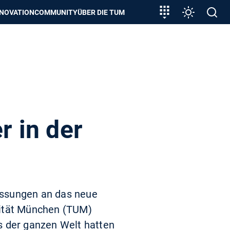
zeigen
Zielgruppeneinstieg
Einstellunge
Open
NNOVATION
COMMUNITY
ÜBER DIE TUM
search
 in der
assungen an das neue
ität München (TUM)
s der ganzen Welt hatten