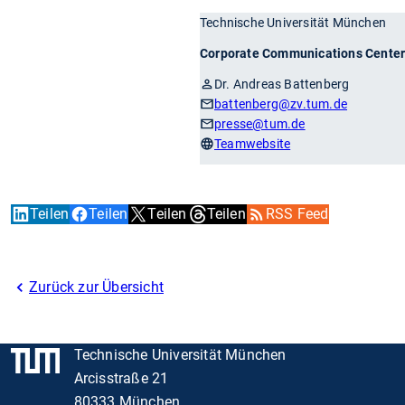
Technische Universität München
Corporate Communications Cente
Dr. Andreas Battenberg
battenberg
@zv.tum.de
presse
@tum.de
Teamwebsite
Teilen
Teilen
Teilen
Teilen
RSS Feed
Zurück zur Übersicht
Technische Universität München
Arcisstraße 21
80333 München