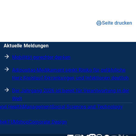
Seite drucken
Aktuelle Meldungen
Mobilität gerechter denken
Adipositas-Medikament senkt Risiko für gefährliche
Herz-Kreislauf-Erkrankungen und Infektionen deutlich
Der Jahrgang 2026 ist bereit für Verantwortung in der
Welt
and Health
Management
Social Sciences and Technology
thek
TUMshop
Corporate Design