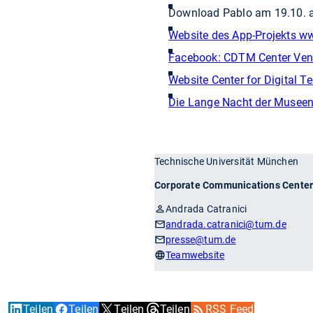
Download Pablo am 19.10. a
Website des App-Projekts w
Facebook: CDTM Center Ven
Website Center for Digital
Die Lange Nacht der Musee
Technische Universität München
Corporate Communications Cente
Andrada Catranici
andrada.catranici
@tum.de
presse
@tum.de
Teamwebsite
Teilen
Teilen
Teilen
Teilen
RSS Feed