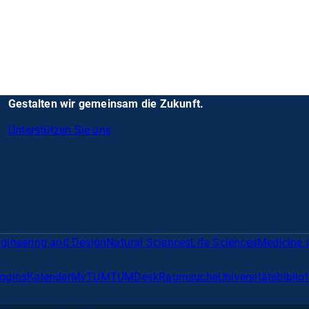
Gestalten wir gemeinsam die Zukunft.
Unterstützen Sie uns
gineering and Design
Natural Sciences
Life Sciences
Medicine 
Logins
Kalender
MyTUM
TUMDesk
Raumsuche
Universitätsbiblio