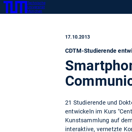
Technische
SKIP
Zeig
Universität
TUM
TO
München
MAIN
CONTENT
17.10.2013
CDTM-Studierende entwi
Smartphon
Communica
21 Studierende und Dokt
entwickeln im Kurs "Cent
Kunstsammlung auf dem 
interaktive, vernetzte K