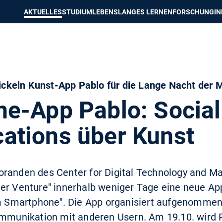
e besser passende Version dieser Seite
Diese Meldung nicht mehr an
AKTUELLES
STUDIUM
LEBENSLANGES LERNEN
FORSCHUNG
I
ckeln Kunst-App Pablo für die Lange Nacht der
e-App Pablo: Social
tions über Kunst
oranden des Center for Digital Technology and
er Venture" innerhalb weniger Tage eine neue App
Smartphone". Die App organisiert aufgenommene
ommunikation mit anderen Usern. Am 19.10. wird 