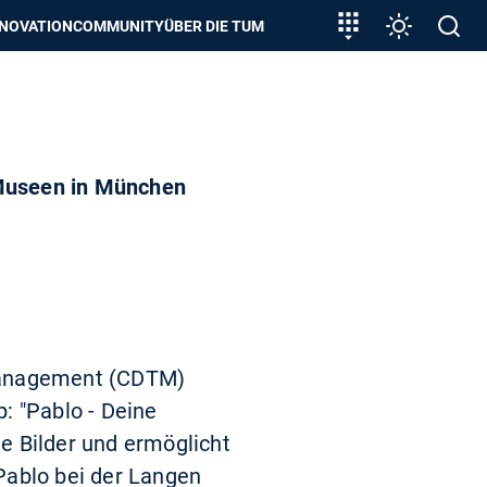
zeigen
Zielgruppeneinstieg
Einstellunge
Open
NNOVATION
COMMUNITY
ÜBER DIE TUM
search
 Museen in München
 Management (CDTM)
: "Pablo - Deine
 Bilder und ermöglicht
Pablo bei der Langen