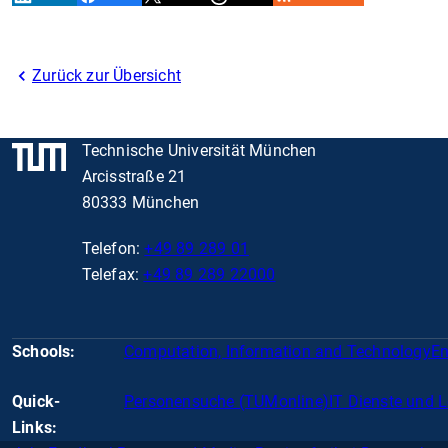
Zurück zur Übersicht
Technische Universität München
Arcisstraße 21
80333 München
Telefon:
+49 89 289 01
Telefax:
+49 89 289 22000
Schools:
Computation, Information and Technology
En
Quick-
Personensuche (TUMonline)
IT Dienste und 
Links: