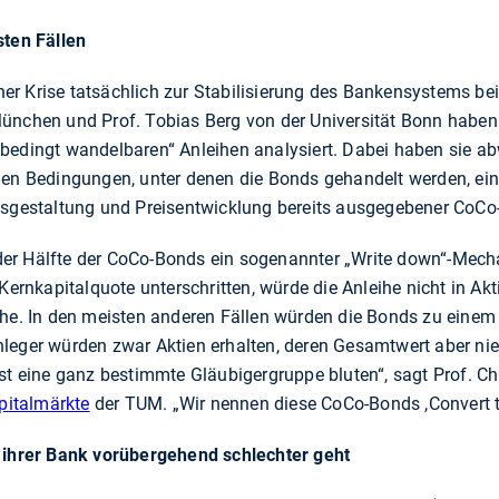
sten Fällen
er Krise tatsächlich zur Stabilisierung des Bankensystems 
ünchen und Prof. Tobias Berg von der Universität Bonn haben 
bedingt wandelbaren“ Anleihen analysiert. Dabei haben sie a
chen Bedingungen, unter denen die Bonds gehandelt werden, ei
gsgestaltung und Preisentwicklung bereits ausgegebener CoCo
nd der Hälfte der CoCo-Bonds ein sogenannter „Write down“-Mech
 Kernkapitalquote unterschritten, würde die Anleihe nicht in A
che. In den meisten anderen Fällen würden die Bonds zu einem
leger würden zwar Aktien erhalten, deren Gesamtwert aber nie
rst eine ganz bestimmte Gläubigergruppe bluten“, sagt Prof. 
italmärkte
der TUM. „Wir nennen diese CoCo-Bonds ,Convert to
s ihrer Bank vorübergehend schlechter geht