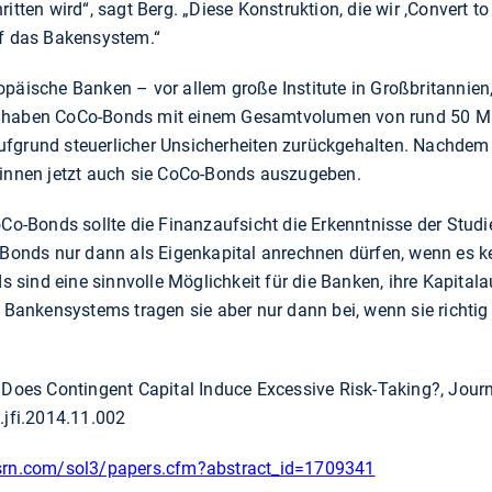
itten wird“, sagt Berg. „Diese Konstruktion, die wir ,Convert to
uf das Bakensystem.“
opäische Banken – vor allem große Institute in Großbritannien
d haben CoCo-Bonds mit einem Gesamtvolumen von rund 50 Mi
ufgrund steuerlicher Unsicherheiten zurückgehalten. Nachdem
ginnen jetzt auch sie CoCo-Bonds auszugeben.
oCo-Bonds sollte die Finanzaufsicht die Erkenntnisse der Stud
 Bonds nur dann als Eigenkapital anrechnen dürfen, wenn es ke
sind eine sinnvolle Möglichkeit für die Banken, ihre Kapitala
s Bankensystems tragen sie aber nur dann bei, wenn sie richtig 
 Does Contingent Capital Induce Excessive Risk-Taking?, Journ
.jfi.2014.11.002
ssrn.com/sol3/papers.cfm?abstract_id=1709341