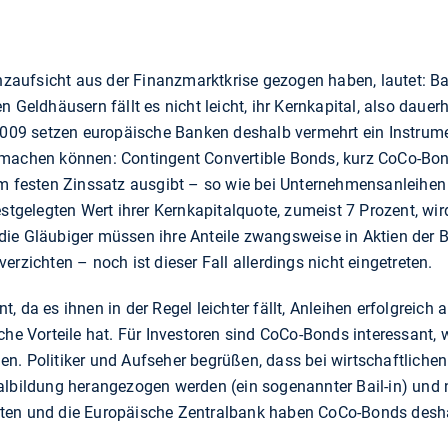
nanzaufsicht aus der Finanzmarktkrise gezogen haben, lautet:
n Geldhäusern fällt es nicht leicht, ihr Kernkapital, also daue
 2009 setzen europäische Banken deshalb vermehrt ein Instrumen
 machen können: Contingent Convertible Bonds, kurz CoCo-Bon
em festen Zinssatz ausgibt – so wie bei Unternehmensanleihen
estgelegten Wert ihrer Kernkapitalquote, zumeist 7 Prozent, wird
die Gläubiger müssen ihre Anteile zwangsweise in Aktien der
rzichten – noch ist dieser Fall allerdings nicht eingetreten.
, da es ihnen in der Regel leichter fällt, Anleihen erfolgreich 
che Vorteile hat. Für Investoren sind CoCo-Bonds interessant, 
n. Politiker und Aufseher begrüßen, dass bei wirtschaftlichen
lbildung herangezogen werden (ein sogenannter Bail-in) und ni
ten und die Europäische Zentralbank haben CoCo-Bonds desha