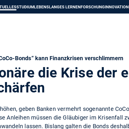
e besser passende Version dieser Seite
Diese Meldung nicht mehr an
TUELLES
STUDIUM
LEBENSLANGES LERNEN
FORSCHUNG
INNOVATION
„CoCo-Bonds“ kann Finanzkrisen verschlimmern
onäre die Krise der 
chärfen
erhöhen, geben Banken vermehrt sogenannte CoCo
se Anleihen müssen die Gläubiger im Krisenfall 
wandeln lassen. Bislang galten die Bonds deshalb