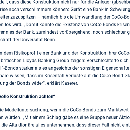
ll, dass diese Konstruktion nicht nur für die Anleger (absehb
Krise noch verschlimmern können: Gerät eine Bank in Schwierigk
weiter zuzuspitzen – nämlich bis die Umwandlung der CoCo-Bo
en los wird. „Damit könnte die Existenz von CoCo-Bonds krisen
wenn es der Bank, zumindest vorübergehend, noch schlechter ge
chaft der Universität Bonn.
dem Risikoprofil einer Bank und der Konstruktion ihrer CoC
 britischen Lloyds Banking Group zeigen: Verschlechterte sich
al“-Bonds stärker als es angesichts der sonstigen Eigenschafte
äre wissen, dass im Krisenfall Verluste auf die CoCo-Bond-G
ung der Bonds wider“, erklärt Kaserer.
nvolle Konstruktion achten“
die Modelluntersuchung, wenn die CoCo-Bonds zum Marktwert g
n würden. „Mit einem Schlag gäbe es eine Gruppe neuer Aktio
e Altaktionäre alles unternehmen, dass dieser Fall nicht eintri