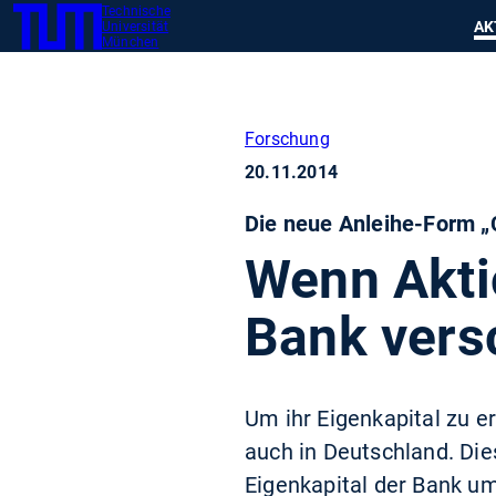
Technische
SKIP
Zeig
AK
Universität
TUM
TO
München
MAIN
CONTENT
Forschung
20.11.2014
Die neue Anleihe-Form 
Wenn Akti
Bank vers
Um ihr Eigenkapital zu 
auch in Deutschland. Die
Eigenkapital der Bank um