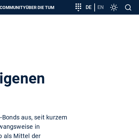
zeigen
Zielgruppeneinstieg
DE
EN
Einstellunge
Open
COMMUNITY
ÜBER DIE TUM
search
eigenen
-Bonds aus, seit kurzem
zwangsweise in
 als Mittel der