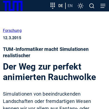
SKIP
Zeige besser passende Version dieser Seite
Zielgruppeneinstieg
DE
EN
Einstellungen
Open
Open
TUM
TO
search
navig
MAIN
Diese Meldung nicht mehr anzeigen
CONTENT
Forschung
12.3.2015
TUM-Informatiker macht Simulationen
realistischer
Der Weg zur perfekt
animierten Rauchwolke
Simulationen von beeindruckenden
Landschaften oder fremdartigen Wesen
kennen wir vor allem aus Fantasy- oder