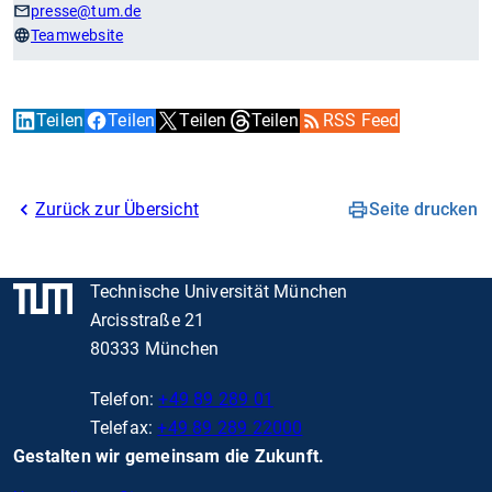
presse
@tum.de
Teamwebsite
Teilen
Teilen
Teilen
Teilen
RSS Feed
Zurück zur Übersicht
Seite drucken
Technische Universität München
Arcisstraße 21
80333 München
Telefon:
+49 89 289 01
Telefax:
+49 89 289 22000
Gestalten wir gemeinsam die Zukunft.