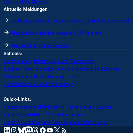
Unterstützen Sie uns
Aktuelle Meldungen
TUM veröffentlicht zweiten Sustainable Futures Report
HappyRobot ist das neueste TUM Unicorn
Mobilität gerechter denken
Schools:
Computation, Information and Technology
Engineering and Design
Natural Sciences
Life Sciences
Medicine and Health
Management
Social Sciences and Technology
Quick-Links:
Personensuche (TUMonline)
IT Dienste und Logins
Kalender
MyTUM
TUMDesk
Raumsuche
Universitätsbibliothek
TUMshop
Corporate Design
mastodon
linkedin
instagram
threads
facebook
youtube
x
RSS
bluesky