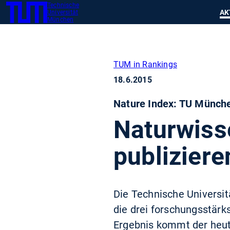
Technische
SKIP
Zeig
AK
Universität
TUM
TO
München
MAIN
CONTENT
TUM in Rankings
18.6.2015
Nature Index: TU Münche
Naturwiss
publizier
Die Technische Universi
die drei forschungsstär
Ergebnis kommt der heute