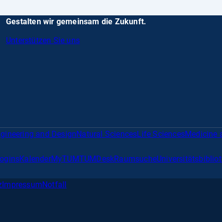
Gestalten wir gemeinsam die Zukunft.
Unterstützen Sie uns
gineering and Design
Natural Sciences
Life Sciences
Medicine 
Logins
Kalender
MyTUM
TUMDesk
Raumsuche
Universitätsbiblio
z
Impressum
Notfall