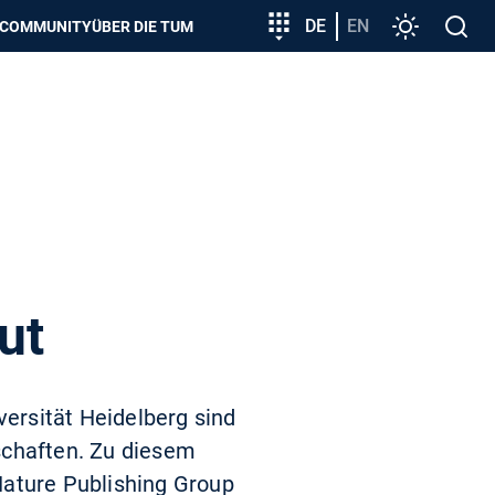
zeigen
Zielgruppeneinstieg
DE
EN
Einstellunge
Open
COMMUNITY
ÜBER DIE TUM
search
ut
ersität Heidelberg sind
schaften. Zu diesem
Nature Publishing Group