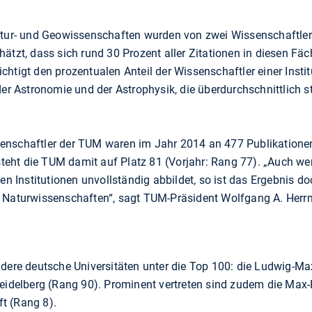
Natur- und Geowissenschaften wurden von zwei Wissenschaftl
ätzt, dass sich rund 30 Prozent aller Zitationen in diesen Fä
htigt den prozentualen Anteil der Wissenschaftler einer Instit
der Astronomie und der Astrophysik, die überdurchschnittlich st
nschaftler der TUM waren im Jahr 2014 an 477 Publikationen b
teht die TUM damit auf Platz 81 (Vorjahr: Rang 77). „Auch we
len Institutionen unvollständig abbildet, so ist das Ergebnis 
n Naturwissenschaften“, sagt TUM-Präsident Wolfgang A. Her
ndere deutsche Universitäten unter die Top 100: die Ludwig-M
Heidelberg (Rang 90). Prominent vertreten sind zudem die Max
t (Rang 8).