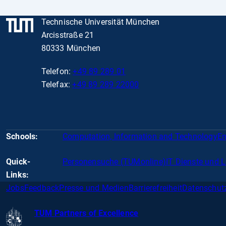
Technische Universität München
Arcisstraße 21
80333 München
Telefon:
+49 89 289 01
Telefax:
+49 89 289 22000
Schools:
Computation, Information and Technology
En
Quick-
Personensuche (TUMonline)
IT Dienste und 
Links:
Jobs
Feedback
Presse und Medien
Barrierefreiheit
Datenschut
TUM Partners of Excellence