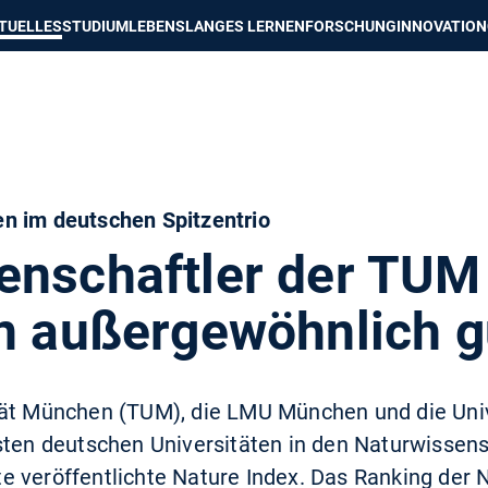
e besser passende Version dieser Seite
Diese Meldung nicht mehr an
TUELLES
STUDIUM
LEBENSLANGES LERNEN
FORSCHUNG
INNOVATION
n im deutschen Spitzentrio
enschaftler der TUM
en außergewöhnlich g
tät München (TUM), die LMU München und die Univ
ksten deutschen Universitäten in den Naturwissen
 veröffentlichte Nature Index. Das Ranking der 