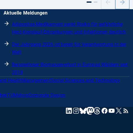
Vorheriger
Nächs
Slide
Slide
Aktuelle Meldungen
Adipositas-Medikament senkt Risiko für gefährliche
Herz-Kreislauf-Erkrankungen und Infektionen deutlich
Der Jahrgang 2026 ist bereit für Verantwortung in der
Welt
Beispielloser Biomasseverlust in Europas Wäldern seit
2018
and Health
Management
Social Sciences and Technology
thek
TUMshop
Corporate Design
mastodon
linkedin
instagram
threads
facebook
youtube
x
RSS
bluesky