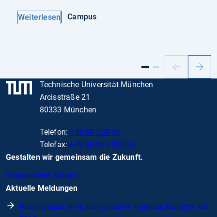
Campus
Weiterlesen
Vorheriger
Nächs
Slide
Slide
Technische Universität München
Arcisstraße 21
80333 München
Telefon:
+49 89 289 01
Telefax:
+49 89 289 22000
Gestalten wir gemeinsam die Zukunft.
Unterstützen Sie uns
Aktuelle Meldungen
Beispielloser Biomasseverlust in Europas Wäldern seit