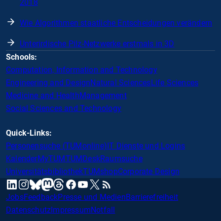
2018
Wie Algorithmen staatliche Entscheidungen verändern
Unterirdische Pilz-Netzwerke erstmals in 3D
Schools:
Computation, Information and Technology
Engineering and Design
Natural Sciences
Life Sciences
Medicine and Health
Management
Social Sciences and Technology
Quick-Links:
Personensuche (TUMonline)
IT Dienste und Logins
Kalender
MyTUM
TUMDesk
Raumsuche
Universitätsbibliothek
TUMshop
Corporate Design
mastodon
linkedin
instagram
threads
facebook
youtube
x
RSS
bluesky
Jobs
Feedback
Presse und Medien
Barrierefreiheit
Datenschutz
Impressum
Notfall