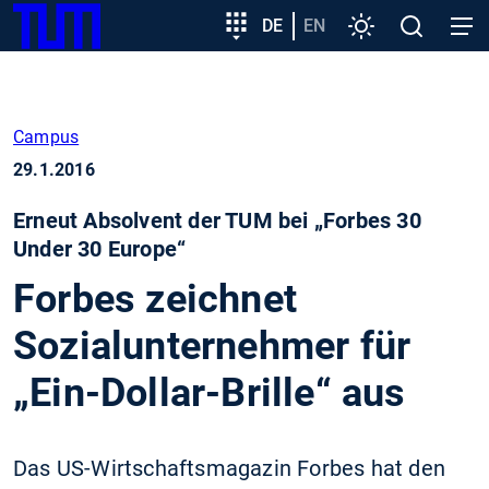
SKIP
Zeige besser passende Version dieser Seite
Zielgruppeneinstieg
DE
EN
Einstellungen
Open
Open
TUM
TO
search
navig
MAIN
Diese Meldung nicht mehr anzeigen
CONTENT
Campus
29.1.2016
Erneut Absolvent der TUM bei „Forbes 30
Under 30 Europe“
Forbes zeichnet
Sozialunternehmer für
„Ein-Dollar-Brille“ aus
Das US-Wirtschaftsmagazin Forbes hat den