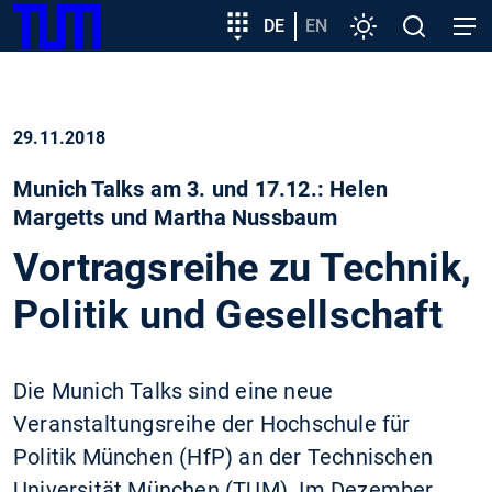
SKIP
Zeige besser passende Version dieser Seite
Zielgruppeneinstieg
DE
EN
Einstellungen
Open
Open
TUM
TO
search
navig
MAIN
Diese Meldung nicht mehr anzeigen
CONTENT
29.11.2018
Munich Talks am 3. und 17.12.: Helen
Margetts und Martha Nussbaum
Vortragsreihe zu Technik,
Politik und Gesellschaft
Die Munich Talks sind eine neue
Veranstaltungsreihe der Hochschule für
Politik München (HfP) an der Technischen
Universität München (TUM). Im Dezember