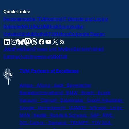
Quick-Links:
Personensuche (TUMonline)
IT Dienste und Logins
Kalender
MyTUM
TUMDesk
Raumsuche
Universitätsbibliothek
TUMshop
Corporate Design
mastodon
linkedin
instagram
threads
facebook
youtube
x
RSS
bluesky
Jobs
Feedback
Presse und Medien
Barrierefreiheit
Datenschutz
Impressum
Notfall
TUM Partners of Excellence
Airbus · Altana · Audi · Bayerischer
Bauindustrieverband · BMW · Bosch · Busch
Vacuum · Clariant · Dräxlmaier · Evonik Industries
·
Google · Herrenknecht · HUAWEI · Infineon · Linde ·
MAN · Nestlé · Rohde
&
Schwarz · SAP · RWE ·
SGL
Carbon
· Siemens · TRUMPF · TÜV Süd ·