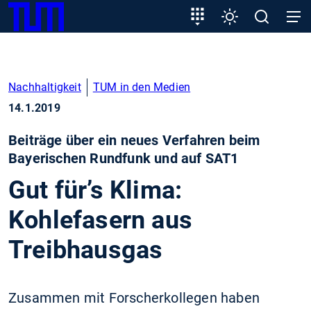
SKIP
Zeige besser passende Version dieser Seite
Zielgruppeneinstieg
Einstellungen
Open
Open
TUM
TO
search
navig
MAIN
Diese Meldung nicht mehr anzeigen
CONTENT
Nachhaltigkeit
TUM in den Medien
14.1.2019
Beiträge über ein neues Verfahren beim
Bayerischen Rundfunk und auf SAT1
Gut für’s Klima:
Kohlefasern aus
Treibhausgas
Zusammen mit Forscherkollegen haben