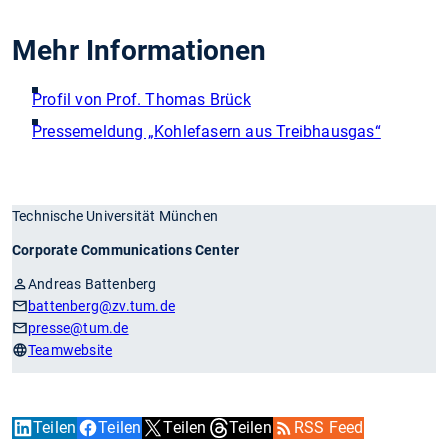
Mehr Informationen
Profil von Prof. Thomas Brück
Pressemeldung „Kohlefasern aus Treibhausgas“
Technische Universität München
Corporate Communications Center
Andreas Battenberg
battenberg
@zv.tum.de
presse
@tum.de
Teamwebsite
Teilen
Teilen
Teilen
Teilen
RSS Feed