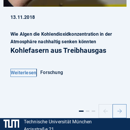
13.11.2018
Wie Algen die Kohlendioxidkonzentration in der
Atmosphäre nachhaltig senken könnten
Kohlefasern aus Treibhausgas
Forschung
Weiterlesen
Vorheriger
Nächs
Slide
Slide
Technische Universität München
Arcisstraße 21