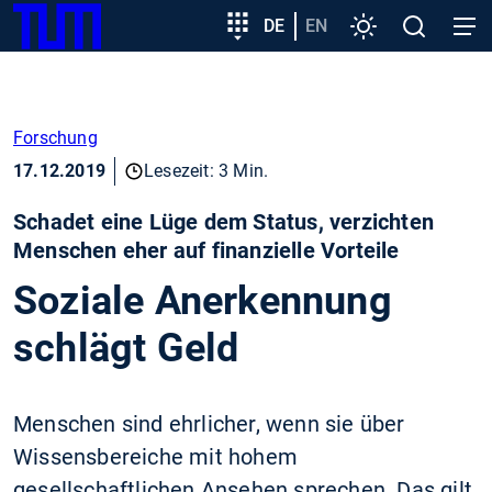
SKIP
Zeige besser passende Version dieser Seite
Zielgruppeneinstieg
DE
EN
Einstellungen
Open
Open
TUM
TO
search
navig
MAIN
Diese Meldung nicht mehr anzeigen
CONTENT
Forschung
17.12.2019
Lesezeit: 3 Min.
Schadet eine Lüge dem Status, verzichten
Menschen eher auf finanzielle Vorteile
Soziale Anerkennung
schlägt Geld
Menschen sind ehrlicher, wenn sie über
Wissensbereiche mit hohem
gesellschaftlichen Ansehen sprechen. Das gilt