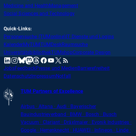
Medicine and Health
Management
Social Sciences and Technology
Quick-Links:
Personensuche (TUMonline)
IT Dienste und Logins
Kalender
MyTUM
TUMDesk
Raumsuche
Universitätsbibliothek
TUMshop
Corporate Design
mastodon
linkedin
instagram
threads
facebook
youtube
x
RSS
bluesky
Jobs
Feedback
Presse und Medien
Barrierefreiheit
Datenschutz
Impressum
Notfall
TUM Partners of Excellence
Airbus · Altana · Audi · Bayerischer
Bauindustrieverband · BMW · Bosch · Busch
Vacuum · Clariant · Dräxlmaier · Evonik Industries
·
Google · Herrenknecht · HUAWEI · Infineon · Linde ·