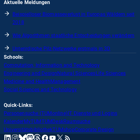
Aktuelle Meldungen
Beispielloser Biomasseverlust in Europas Wäldern seit
2018
Wie Algorithmen staatliche Entscheidungen verändern
Unterirdische Pilz-Netzwerke erstmals in 3D
Schools:
Computation, Information and Technology
Engineering and Design
Natural Sciences
Life Sciences
Medicine and Health
Management
Social Sciences and Technology
Quick-Links:
Personensuche (TUMonline)
IT Dienste und Logins
Kalender
MyTUM
TUMDesk
Raumsuche
Universitätsbibliothek
TUMshop
Corporate Design
mastodon
linkedin
instagram
threads
facebook
youtube
x
RSS
bluesky