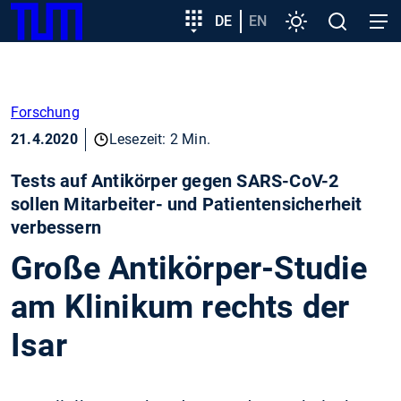
SKIP
Zeige besser passende Version dieser Seite
Zielgruppeneinstieg
DE
EN
Einstellungen
Open
Open
TUM
TO
search
navig
MAIN
Diese Meldung nicht mehr anzeigen
CONTENT
Forschung
21.4.2020
Lesezeit: 2 Min.
Tests auf Antikörper gegen SARS-CoV-2
sollen Mitarbeiter- und Patientensicherheit
verbessern
Große Antikörper-Studie
am Klinikum rechts der
Isar