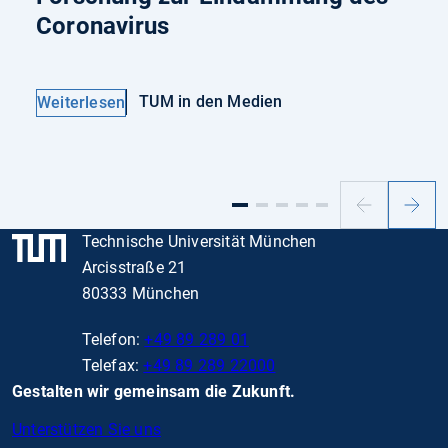
Coronavirus
TUM in den Medien
Weiterlesen
Vorheriger
Nächs
Slide
Slide
Technische Universität München
Arcisstraße 21
80333 München
Telefon:
+49 89 289 01
Telefax:
+49 89 289 22000
Gestalten wir gemeinsam die Zukunft.
Unterstützen Sie uns