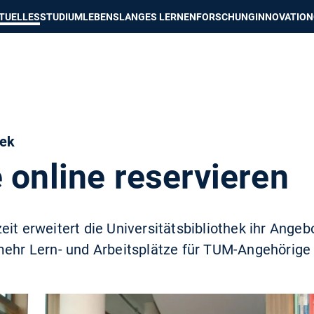
e besser passende Version dieser Seite
Diese Meldung nicht mehr an
TUELLES
STUDIUM
LEBENSLANGES LERNEN
FORSCHUNG
INNOVATION
hek
 online reservieren
it erweitert die Universitätsbibliothek ihr Angebo
mehr Lern- und Arbeitsplätze für TUM-Angehörige