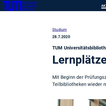
Technische
SKIP
Zeig
AK
Universität
TUM
TO
München
MAIN
CONTENT
Studium
28.7.2020
TUM Universitätsbibliot
Lernplätze
Mit Beginn der Prüfungsze
Teilbibliotheken wieder 