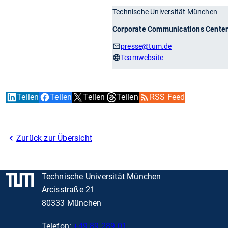
Technische Universität München
Corporate Communications Cente
presse
@tum.de
Teamwebsite
Teilen
Teilen
Teilen
Teilen
RSS Feed
Zurück zur Übersicht
Technische Universität München
Arcisstraße 21
80333 München
Telefon:
+49 89 289 01