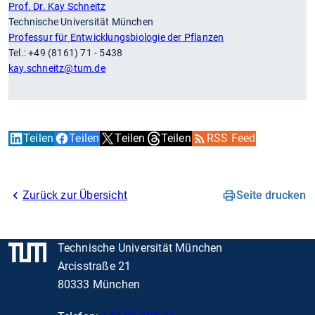
Prof. Dr. Kay Schneitz
Technische Universität München
Professur für Entwicklungsbiologie der Pflanzen
Tel.: +49 (8161) 71 - 5438
kay.schneitz
@tum.de
Teilen
Teilen
Teilen
Teilen
RSS Feed
Zurück zur Übersicht
Seite drucken
Technische Universität München
Arcisstraße 21
80333 München