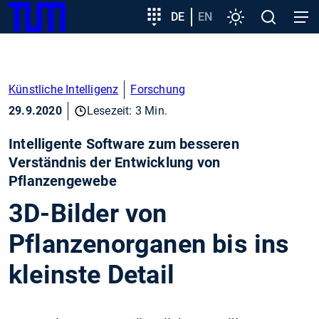
SKIP
Zeige besser passende Version dieser Seite
Zielgruppeneinstieg
DE
EN
Einstellungen
Open
Open
TUM
TO
search
navig
MAIN
Diese Meldung nicht mehr anzeigen
CONTENT
Künstliche Intelligenz
Forschung
29.9.2020
Lesezeit: 3 Min.
Intelligente Software zum besseren
Verständnis der Entwicklung von
Pflanzengewebe
3D-Bilder von
Pflanzenorganen bis ins
kleinste Detail