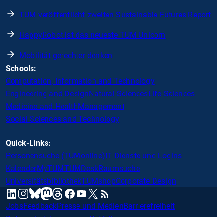
TUM veröffentlicht zweiten Sustainable Futures Report
HappyRobot ist das neueste TUM Unicorn
Mobilität gerechter denken
Schools:
Computation, Information and Technology
Engineering and Design
Natural Sciences
Life Sciences
Medicine and Health
Management
Social Sciences and Technology
Quick-Links:
Personensuche (TUMonline)
IT Dienste und Logins
Kalender
MyTUM
TUMDesk
Raumsuche
Universitätsbibliothek
TUMshop
Corporate Design
mastodon
linkedin
instagram
threads
facebook
youtube
x
RSS
bluesky
Jobs
Feedback
Presse und Medien
Barrierefreiheit