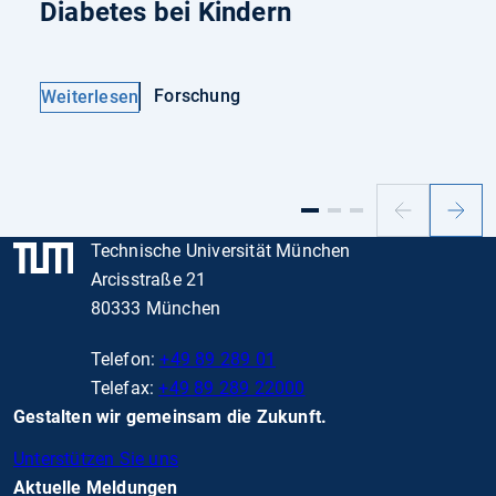
Diabetes bei Kindern
Forschung
Weiterlesen
Vorheriger
Nächs
Slide
Slide
Technische Universität München
Arcisstraße 21
80333 München
Telefon:
+49 89 289 01
Telefax:
+49 89 289 22000
Gestalten wir gemeinsam die Zukunft.
Unterstützen Sie uns
Aktuelle Meldungen