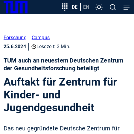
SKIP
Zeige besser passende Version dieser Seite
Zielgruppeneinstieg
DE
EN
Einstellungen
Open
Open
TUM
TO
search
navig
MAIN
Diese Meldung nicht mehr anzeigen
CONTENT
Forschung
Campus
25.6.2024
Lesezeit: 3 Min.
TUM auch an neuestem Deutschen Zentrum
der Gesundheitsforschung beteiligt
Auftakt für Zentrum für
Kinder- und
Jugendgesundheit
Das neu gegründete Deutsche Zentrum für