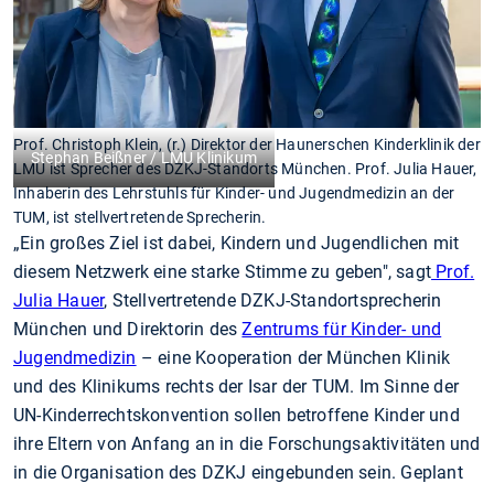
Prof. Christoph Klein, (r.) Direktor der Haunerschen Kinderklinik der
Stephan Beißner / LMU Klinikum
LMU ist Sprecher des DZKJ-Standorts München. Prof. Julia Hauer,
Inhaberin des Lehrstuhls für Kinder- und Jugendmedizin an der
TUM, ist stellvertretende Sprecherin.
„Ein großes Ziel ist dabei, Kindern und Jugendlichen mit
diesem Netzwerk eine starke Stimme zu geben", sagt
Prof.
Julia Hauer
, Stellvertretende DZKJ-Standortsprecherin
München und Direktorin des
Zentrums für Kinder- und
Jugendmedizin
– eine Kooperation der München Klinik
und des Klinikums rechts der Isar der TUM. Im Sinne der
UN-Kinderrechtskonvention sollen betroffene Kinder und
ihre Eltern von Anfang an in die Forschungsaktivitäten und
in die Organisation des DZKJ eingebunden sein. Geplant