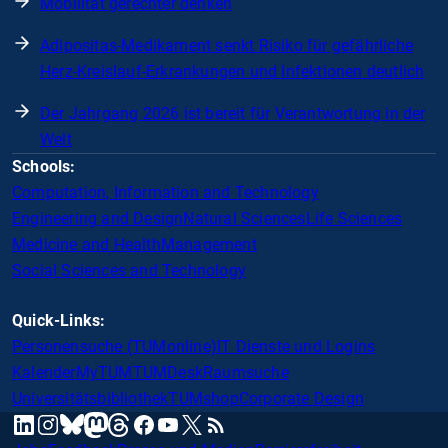
Mobilität gerechter denken
Adipositas-Medikament senkt Risiko für gefährliche
Herz-Kreislauf-Erkrankungen und Infektionen deutlich
Der Jahrgang 2026 ist bereit für Verantwortung in der
Welt
Schools:
Computation, Information and Technology
Engineering and Design
Natural Sciences
Life Sciences
Medicine and Health
Management
Social Sciences and Technology
Quick-Links:
Personensuche (TUMonline)
IT Dienste und Logins
Kalender
MyTUM
TUMDesk
Raumsuche
Universitätsbibliothek
TUMshop
Corporate Design
mastodon
linkedin
instagram
threads
facebook
youtube
x
RSS
bluesky