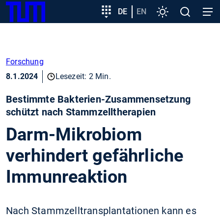
SKIP
Zeige besser passende Version dieser Seite
Zielgruppeneinstieg
DE
EN
Einstellungen
Open
Open
TUM
TO
search
navig
MAIN
Diese Meldung nicht mehr anzeigen
CONTENT
Forschung
8.1.2024
Lesezeit: 2 Min.
Bestimmte Bakterien-Zusammensetzung
schützt nach Stammzelltherapien
Darm-Mikrobiom
verhindert gefährliche
Immunreaktion
Nach Stammzelltransplantationen kann es