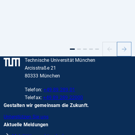
Vorheriger
Nächs
Slide
Slide
Technische Universität München
Arcisstraße 21
80333 München
Telefon:
+49 89 289 01
Telefax:
+49 89 289 22000
Gestalten wir gemeinsam die Zukunft.
Unterstützen Sie uns
Aktuelle Meldungen