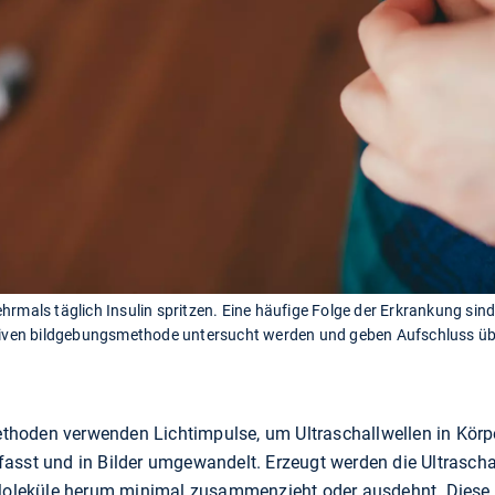
hrmals täglich Insulin spritzen. Eine häufige Folge der Erkrankung si
ativen bildgebungsmethode untersucht werden und geben Aufschluss üb
hoden verwenden Lichtimpulse, um Ultraschallwellen in Körp
asst und in Bilder umgewandelt. Erzeugt werden die Ultrascha
leküle herum minimal zusammenzieht oder ausdehnt. Diese 