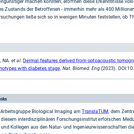
günstiger machen konnten, eröffnen diese Erkenntnisse völlig
s Zustands der Betroffenen - immerhin mehr als 400 Millione
suchungen ließe sich so in wenigen Minuten feststellen, ob T
a, NA.
et al.
Dermal features derived from optoacoustic tomogr
notypes with diabetes stage
.
Nat. Biomed. Eng
(2023). DOI:1
inks
ie Arbeitsgruppe Biological Imaging am
TranslaTUM
, dem Zentr
diesem interdisziplinären Forschungsinstitut erforschen Medi
und Kollegen aus den Natur- und Ingenieurwissenschaften di