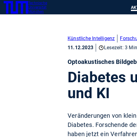
Technische
SKIP
Zeig
AK
Universität
TUM
TO
München
MAIN
CONTENT
Künstliche Intelligenz
Forsch
11.12.2023
Lesezeit: 3 Min
Optoakustisches Bildge
Diabetes 
und KI
Veränderungen von klein
Diabetes. Forschende de
haben jetzt ein Verfahre