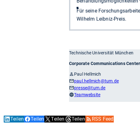
Behandlungsmöglichkeiten 
Für seine Forschungsarbeite
Wilhelm Leibniz-Preis.
Technische Universität München
Corporate Communications Cente
Paul Hellmich
paul.hellmich
@tum.de
presse
@tum.de
Teamwebsite
Teilen
Teilen
Teilen
Teilen
RSS Feed