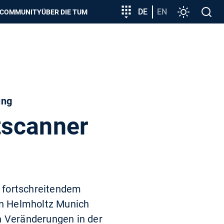
zeigen
Zielgruppeneinstieg
DE
EN
Einstellunge
Open
COMMUNITY
ÜBER DIE TUM
search
ung
tscanner
 fortschreitendem
on Helmholtz Munich
n Veränderungen in der