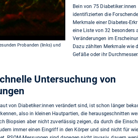
Bein von 75 Diabetiker:innen
identifizierten die Forschend
Merkmale einer Diabetes-Erkr
eine Liste von 32 besonders 
Veränderungen im Erscheinun
sunden Probanden (links) und
Dazu zählten Merkmale wie d
Gefäße oder ihr Durchmesser
chnelle Untersuchung von
ungen
aut von Diabetiker:innen verändert sind, ist schon länger bek
rkennen, also in kleinen Hautpartien, die herausgeschnitten w
rch Biopsien aber nicht zuverlässig zeigen, da durch die Einsch
dem immer einen Eingriff in den Körper und sind nicht für w
net. RSOM-Messungen sind dagegen nicht invasiv, dauern wenig