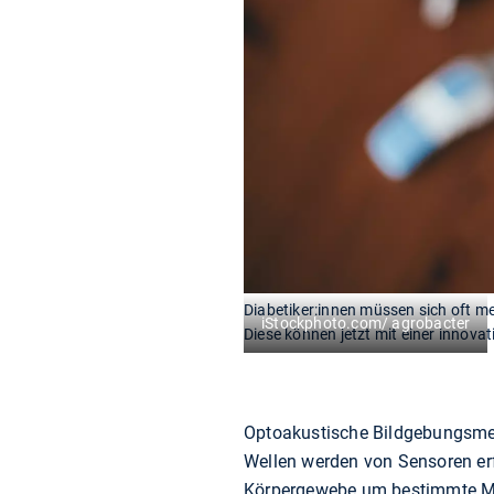
Diabetiker:innen müssen sich oft me
iStockphoto.com/ agrobacter
Diese können jetzt mit einer innov
Optoakustische Bildgebungsmet
Wellen werden von Sensoren erf
Körpergewebe um bestimmte Mo