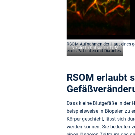
RSOM-Aufnahmen der Haut eines ge
Nikoletta Katsouli / TUM
eines Patienten mit Diabetes.
RSOM erlaubt s
Gefäßveränder
Dass kleine Blutgefäße in der H
beispielsweise in Biopsien zu e
Körper geschieht, lässt sich du
werden können. Sie bedeuten zu
einen längeren Zeitraum geeig