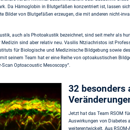
rk. Da Hämoglobin in Blutgefäßen konzentriert ist, lassen sic
rte Bilder von Blutgefäßen erzeugen, die mit anderen nicht-i
ustik, auch als Photoakustik bezeichnet, sind seit mehr als hu
edizin sind aber relativ neu. Vasilis Ntziachristos ist Profes
stituts für Biologische und Medizinische Bildgebung sowie des
it seinem Team hat er eine Reihe von optoakustischen Bildg
er-Scan Optoacoustic Mesoscopy“.
32 besonders 
Veränderunge
Jetzt hat das Team RSOM für
Auswirkungen von Diabetes a
weiterentwickelt. Aus RSOM