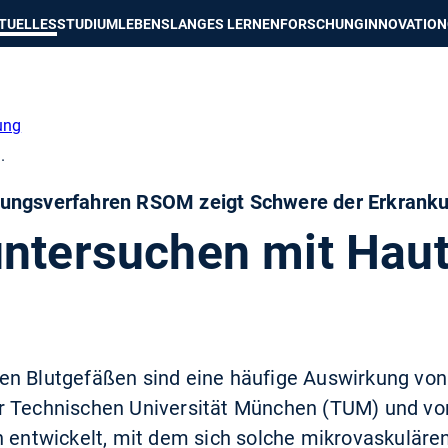
e besser passende Version dieser Seite
Diese Meldung nicht mehr an
TUELLES
STUDIUM
LEBENSLANGES LERNEN
FORSCHUNG
INNOVATION
ung
.
bungsverfahren RSOM zeigt Schwere der Erkrank
untersuchen mit Hau
en Blutgefäßen sind eine häufige Auswirkung von
r Technischen Universität München (TUM) und v
n entwickelt, mit dem sich solche mikrovaskuläre