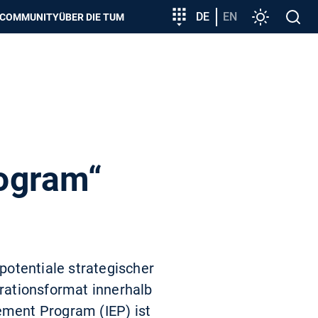
zeigen
Zielgruppeneinstieg
DE
EN
Einstellunge
Open
COMMUNITY
ÜBER DIE TUM
search
ogram“
potentiale strategischer
rationsformat innerhalb
ement Program (IEP) ist