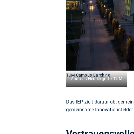
TUM Campus Garching
Andreas Heddergott / TUM
Das IEP zielt darauf ab, geme
gemeinsame Innovationsfelder z
Vertrauensvoll