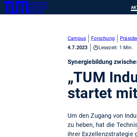
Technische
SKIP
Zeig
AK
Universität
TUM
TO
München
MAIN
CONTENT
Campus
Forschung
Präside
4.7.2023
Lesezeit: 1 Min.
Synergiebildung zwische
„TUM Indu
startet mi
Um den Zugang von Indust
zu heben, hat die Techn
ihrer Exzellenzstrategie