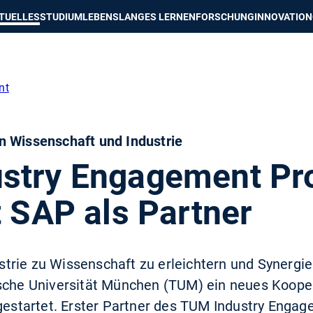
e besser passende Version dieser Seite
Diese Meldung nicht mehr an
TUELLES
STUDIUM
LEBENSLANGES LERNEN
FORSCHUNG
INNOVATION
nt
n Wissenschaft und Industrie
stry Engagement Pr
t SAP als Partner
rie zu Wissenschaft zu erleichtern und Synergie
ische Universität München (TUM) ein neues Koope
 gestartet. Erster Partner des TUM Industry Engag