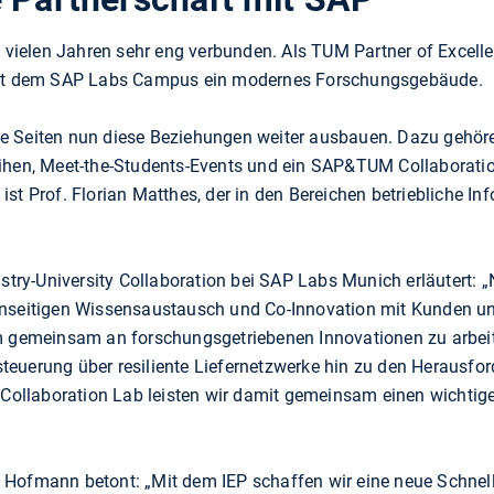
t vielen Jahren sehr eng verbunden. Als TUM Partner of Excell
t dem SAP Labs Campus ein modernes Forschungsgebäude.
de Seiten nun diese Beziehungen weiter ausbauen. Dazu geh
eihen, Meet-the-Students-Events und ein SAP&TUM Collaboratio
ist Prof. Florian Matthes, der in den Bereichen betriebliche 
dustry-University Collaboration bei SAP Labs Munich erläutert
enseitigen Wissensaustausch und Co-Innovation mit Kunden u
um gemeinsam an forschungsgetriebenen Innovationen zu arbei
euerung über resiliente Liefernetzwerke hin zu den Herausfor
llaboration Lab leisten wir damit gemeinsam einen wichtige
Hofmann betont: „Mit dem IEP schaffen wir eine neue Schnell