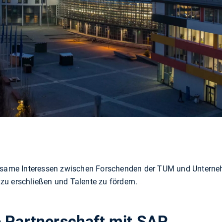
insame Interessen zwischen Forschenden der TUM und Unternehm
u erschließen und Talente zu fördern.
e Partnerschaft mit SAP