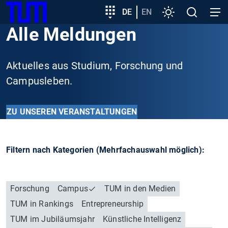
SKIP
Zeige besser passende Version dieser Seite
Zielgruppeneinstieg
DE
EN
Einstellungen
Open
Open
TUM
TO
search
navig
Alle Meldungen
MAIN
Diese Meldung nicht mehr anzeigen
CONTENT
Aktuelles aus Studium, Forschung und
Campusleben.
ZU UNSEREN VERANSTALTUNGEN
Filtern nach Kategorien (Mehrfachauswahl möglich):
Forschung
Campus
TUM in den Medien
TUM in Rankings
Entrepreneurship
TUM im Jubiläumsjahr
Künstliche Intelligenz