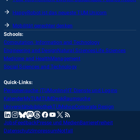
HappyRobot ist das neueste TUM Unicorn
Mobilität gerechter denken
Schools:
Computation, Information and Technology
Engineering and Design
Natural Sciences
Life Sciences
Medicine and Health
Management
Social Sciences and Technology
Quick-Links:
Personensuche (TUMonline)
IT Dienste und Logins
Kalender
MyTUM
TUMDesk
Raumsuche
Universitätsbibliothek
TUMshop
Corporate Design
mastodon
linkedin
instagram
threads
facebook
youtube
x
RSS
bluesky
Jobs
Feedback
Presse und Medien
Barrierefreiheit
Datenschutz
Impressum
Notfall