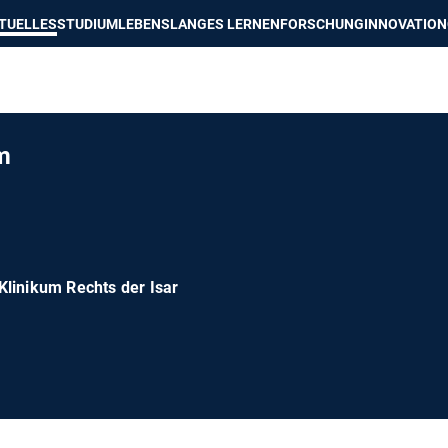
e besser passende Version dieser Seite
Diese Meldung nicht mehr an
TUELLES
STUDIUM
LEBENSLANGES LERNEN
FORSCHUNG
INNOVATION
m
linikum Rechts der Isar