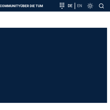
zeigen
Zielgruppeneinstieg
DE
EN
Einstellunge
Open
COMMUNITY
ÜBER DIE TUM
search