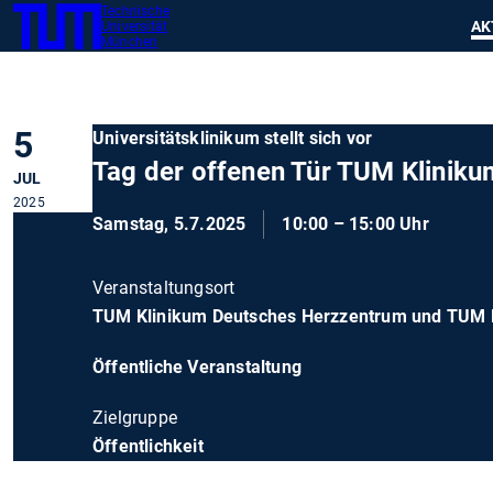
Technische
SKIP
Zeig
AK
Universität
TUM
TO
München
MAIN
CONTENT
5
Universitätsklinikum stellt sich vor
Tag der offenen Tür TUM Kliniku
JUL
2025
Samstag, 5.7.2025
10:00 – 15:00 Uhr
Veranstaltungsort
TUM Klinikum Deutsches Herzzentrum und TUM K
Öffentliche Veranstaltung
Zielgruppe
Öffentlichkeit