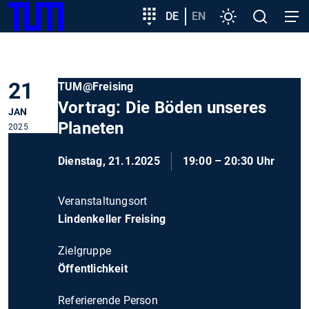
SKIP
Zeige besser passende Version dieser Seite
Zielgruppeneinstieg
DE
EN
Einstellungen
Open
Open
TUM
TO
search
navig
MAIN
Diese Meldung nicht mehr anzeigen
CONTENT
21
TUM@Freising
Vortrag: Die Böden unseres
JAN
Planeten
2025
Dienstag, 21.1.2025
19:00 – 20:30 Uhr
Veranstaltungsort
Lindenkeller Freising
Zielgruppe
Öffentlichkeit
Referierende Person