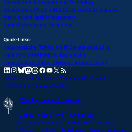
Computation, Information and Technology
Engineering and Design
Natural Sciences
Life Sciences
Medicine and Health
Management
Social Sciences and Technology
Quick-Links:
Personensuche (TUMonline)
IT Dienste und Logins
Kalender
MyTUM
TUMDesk
Raumsuche
Universitätsbibliothek
TUMshop
Corporate Design
mastodon
linkedin
instagram
threads
facebook
youtube
x
RSS
bluesky
Jobs
Feedback
Presse und Medien
Barrierefreiheit
Datenschutz
Impressum
Notfall
TUM Partners of Excellence
Airbus · Altana · Audi · Bayerischer
Bauindustrieverband · BMW · Bosch · Busch
Vacuum · Clariant · Dräxlmaier · Evonik Industries
·