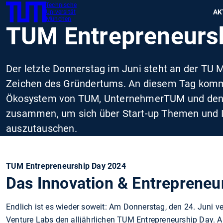
Technische
SKIP
Zeig
AK
Universität
TUM
TO
München
TUM Entrepreneurs
MAIN
CONTENT
Der letzte Donnerstag im Juni steht an der TU 
Zeichen des Gründertums. An diesem Tag kom
Ökosystem von TUM, UnternehmerTUM und den
zusammen, um sich über Start-up Themen und 
auszutauschen.
TUM Entrepreneurship Day 2024
Das Innovation & Entrepreneur
Endlich ist es wieder soweit: Am Donnerstag, den 24. Juni
Venture Labs den alljährlichen TUM Entrepreneurship Day