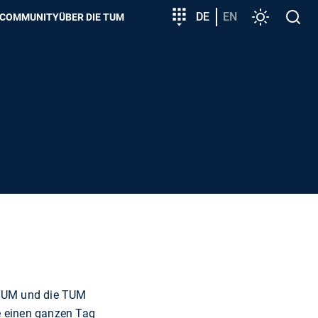
zeigen
Zielgruppeneinstieg
DE
EN
Einstellunge
Open
COMMUNITY
ÜBER DIE TUM
search
erTUM und die TUM
e einen ganzen Tag