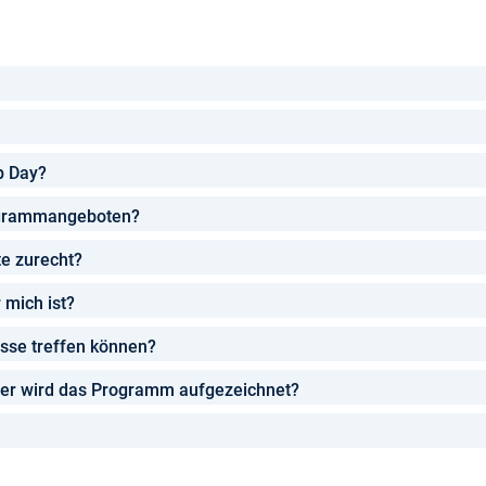
p Day?
rogrammangeboten?
te zurecht?
 mich ist?
esse treffen können?
der wird das Programm aufgezeichnet?