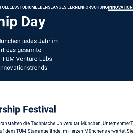
e besser passende Version dieser Seite
Diese Meldung nicht mehr an
TUELLES
STUDIUM
LEBENSLANGES LERNEN
FORSCHUNG
INNOVATION
hip Day
München jedes Jahr im
mt das gesamte
 TUM Venture Labs
Innovationstrends
ship Festival
 veranstalten die Technische Universität München, Unternehm
. Auf dem TUM Stammgelände im Herzen Münchens erwartet Si