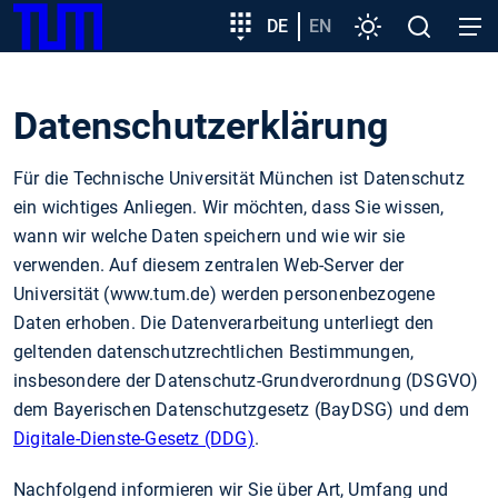
SKIP
Zeige besser passende Version dieser Seite
Zielgruppeneinstieg
DE
EN
Einstellungen
Open
Open
TUM
TO
search
navig
MAIN
Diese Meldung nicht mehr anzeigen
CONTENT
Datenschutzerklärung
Für die Technische Universität München ist Datenschutz
ein wichtiges Anliegen. Wir möchten, dass Sie wissen,
wann wir welche Daten speichern und wie wir sie
verwenden. Auf diesem zentralen Web-Server der
Universität (www.tum.de) werden personenbezogene
Daten erhoben. Die Datenverarbeitung unterliegt den
geltenden datenschutzrechtlichen Bestimmungen,
insbesondere der Datenschutz-Grundverordnung (DSGVO)
dem Bayerischen Datenschutzgesetz (BayDSG) und dem
Digitale-Dienste-Gesetz (DDG)
.
Nachfolgend informieren wir Sie über Art, Umfang und