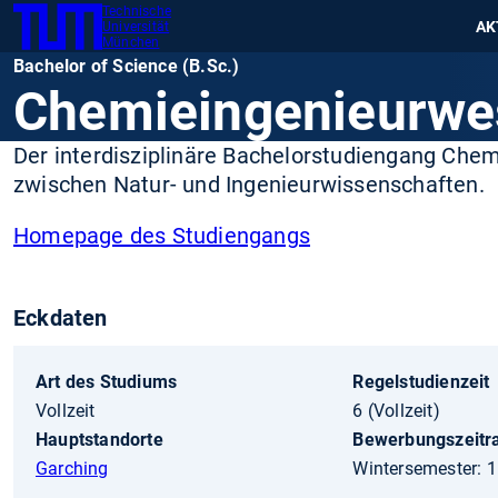
Technische
SKIP
Zeig
AK
Universität
TUM
TO
München
Bachelor of Science (B.Sc.)
MAIN
Chemieingenieurwe
CONTENT
Der interdisziplinäre Bachelorstudiengang Chem
zwischen Natur- und Ingenieurwissenschaften.
Homepage des Studiengangs
Eckdaten
Art des Studiums
Regelstudienzeit
Vollzeit
6 (Vollzeit)
Hauptstandorte
Bewerbungszeit
Garching
Wintersemester: 1