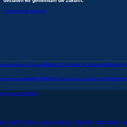
Gestalten wir gemeinsam die Zukunft.
Unterstützen Sie uns
gineering and Design
Natural Sciences
Life Sciences
Medicine 
Logins
Kalender
MyTUM
TUMDesk
Raumsuche
Universitätsbiblio
z
Impressum
Notfall
band · BMW · Bosch · Busch Vacuum · Clariant · Dräxlmaier · Ev