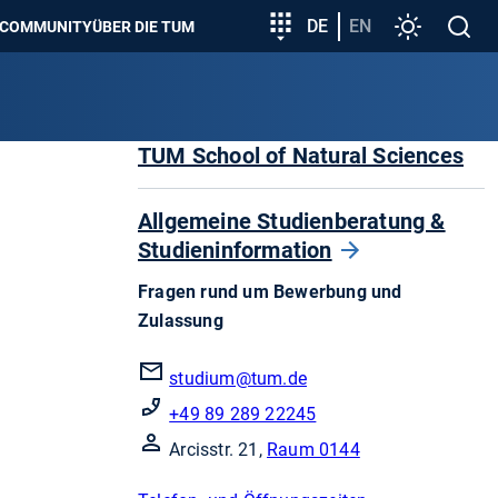
zeigen
Zielgruppeneinstieg
DE
EN
Einstellunge
Open
COMMUNITY
ÜBER DIE TUM
search
TUM School of Natural Sciences
Allgemeine Studienberatung &
Studieninformation
Fragen rund um Bewerbung und
Zulassung
studium@tum.de
+49 89 289 22245
Arcisstr. 21,
Raum 0144