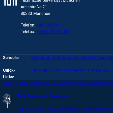
Technische Universität München
Arcisstraße 21
80333 München
Telefon:
+49 89 289 01
Telefax:
+49 89 289 22000
Schools:
Computation, Information and Technology
En
Quick-
Personensuche (TUMonline)
IT Dienste und 
Links:
Jobs
Feedback
Presse und Medien
Barrierefreiheit
Datenschut
TUM Partners of Excellence
Airbus · Altana · Audi · Bayerischer Bauindustriever