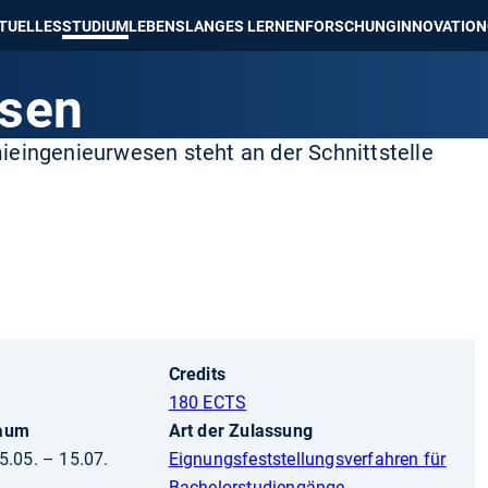
e besser passende Version dieser Seite
Diese Meldung nicht mehr an
TUELLES
STUDIUM
LEBENSLANGES LERNEN
FORSCHUNG
INNOVATION
sen
ieingenieurwesen steht an der Schnittstelle
Credits
180 ECTS
raum
Art der Zulassung
5.05. – 15.07.
Eignungsfeststellungsverfahren für
Bachelorstudiengänge