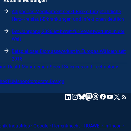
Aktuelle Meldungen
Adipositas-Medikament senkt Risiko für gefährliche
Herz-Kreislauf-Erkrankungen und Infektionen deutlich
Der Jahrgang 2026 ist bereit für Verantwortung in der
Welt
Beispielloser Biomasseverlust in Europas Wäldern seit
2018
and Health
Management
Social Sciences and Technology
thek
TUMshop
Corporate Design
mastodon
linkedin
instagram
threads
facebook
youtube
x
RSS
bluesky
onik Industries
· Google · Herrenknecht · HUAWEI · Infineon ·